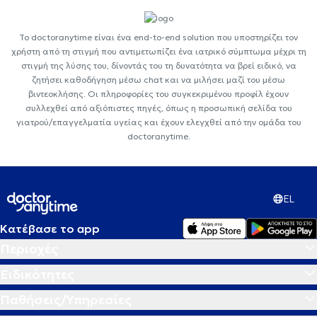
Το doctoranytime είναι ένα end-to-end solution που υποστηρίζει τον
χρήστη από τη στιγμή που αντιμετωπίζει ένα ιατρικό σύμπτωμα μέχρι τη
στιγμή της λύσης του, δίνοντάς του τη δυνατότητα να βρεί ειδικό, να
ζητήσει καθοδήγηση μέσω chat και να μιλήσει μαζί του μέσω
βιντεοκλήσης. Οι πληροφορίες του συγκεκριμένου προφίλ έχουν
συλλεχθεί από αξιόπιστες πηγές, όπως η προσωπική σελίδα του
γιατρού/επαγγελματία υγείας και έχουν ελεγχθεί από την ομάδα του
doctoranytime.
EL
Κατέβασε το app
Περιοχές
Ειδικότητες
Παθήσεις/Υπηρεσίες