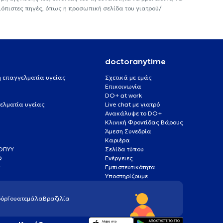
ιόπιστες πηγές, όπως η προσωπική σελίδα του γιατρού/
doctoranytime
 ή επαγγελματία υγείας
Σχετικά με εμάς
Επικοινωνία
DO+ at work
ελματία υγείας
Live chat με γιατρό
Ανακάλυψε το DO+
Κλινική Φροντίδας Βάρους
Άμεση Συνεδρία
Καριέρα
ΕΟΠΥΥ
Σελίδα τύπου
Q
Ενέργειες
ς
Εμπιστευτικότητα
Υποστηρίζουμε
όρ
Γουατεμάλα
Βραζιλία