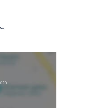
ίας
άρτη