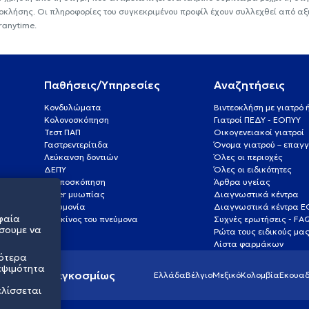
εοκλήσης. Οι πληροφορίες του συγκεκριμένου προφίλ έχουν συλλεχθεί από αξ
ranytime.
Παθήσεις/Υπηρεσίες
Αναζητήσεις
Κονδυλώματα
Βιντεοκλήση με γιατρό
Κολονοσκόπηση
Γιατροί ΠΕΔΥ - ΕΟΠΥΥ
Τεστ ΠΑΠ
Οικογενειακοί γιατροί
Γαστρεντερίτιδα
Όνομα γιατρού – επαγγ
Λεύκανση δοντιών
Όλες οι περιοχές
ΔΕΠΥ
Όλες οι ειδικότητες
Κολποσκόπηση
Άρθρα υγείας
Laser μυωπίας
Διαγνωστικά κέντρα
Πνευμονία
Διαγνωστικά κέντρα 
φαία
Καρκίνος του πνεύμονα
Συχνές ερωτήσεις - FA
σουμε να
Ρώτα τους ειδικούς μα
Λίστα φαρμάκων
σότερα
εψιμότητα
ς υγείας παγκοσμίως
Ελλάδα
Βέλγιο
Μεξικό
Κολομβία
Εκουαδ
ελίσσεται