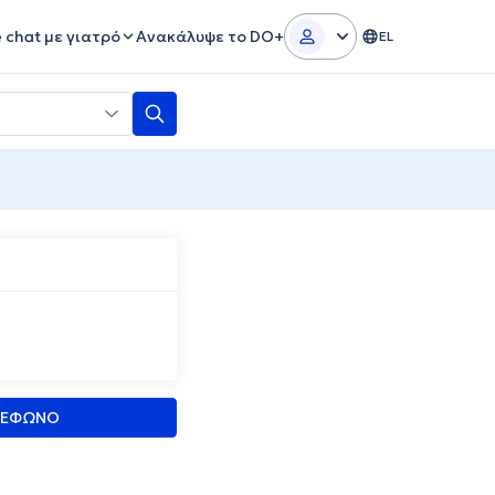
e chat με γιατρό
Ανακάλυψε το DO+
EL
ΛΕΦΩΝΟ