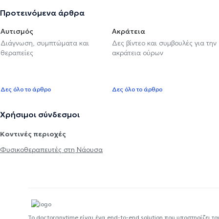
Προτεινόμενα άρθρα
Αυτισμός
Ακράτεια
Διάγνωση, συμπτώματα και
Δες βίντεο και συμβουλές για την
θεραπείες
ακράτεια ούρων
Δες όλο το άρθρο
Δες όλο το άρθρο
Χρήσιμοι σύνδεσμοι
Κοντινές περιοχές
Φυσικοθεραπευτές στη Νάουσα
Το doctoranytime είναι ένα end-to-end solution που υποστηρίζει το