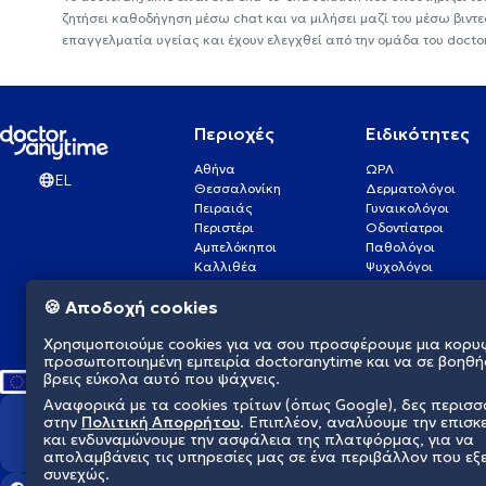
ζητήσει καθοδήγηση μέσω chat και να μιλήσει μαζί του μέσω βιντ
επαγγελματία υγείας και έχουν ελεγχθεί από την ομάδα του docto
Περιοχές
Ειδικότητες
Αθήνα
ΩΡΛ
EL
Θεσσαλονίκη
Δερματολόγοι
Πειραιάς
Γυναικολόγοι
Περιστέρι
Οδοντίατροι
Αμπελόκηποι
Παθολόγοι
Καλλιθέα
Ψυχολόγοι
Πάτρα
Οφθαλμίατροι
🍪 Αποδοχή cookies
Γλυφάδα
Ενδοκρινολόγοι
Νίκαια
Ουρολόγοι
Χρησιμοποιούμε cookies για να σου προσφέρουμε μια κορυ
Νέα Σμύρνη
Καρδιολόγοι
προσωποποιημένη εμπειρία doctoranytime και να σε βοηθή
βρεις εύκολα αυτό που ψάχνεις.
Αναφορικά με τα cookies τρίτων (όπως Google), δες περισ
στην
Πολιτική Απορρήτου
. Επιπλέον, αναλύουμε την επισκ
Διαμορφώνουμε το μέλλον τη
και ενδυναμώνουμε την ασφάλεια της πλατφόρμας, για να
απολαμβάνεις τις υπηρεσίες μας σε ένα περιβάλλον που εξ
συνεχώς.