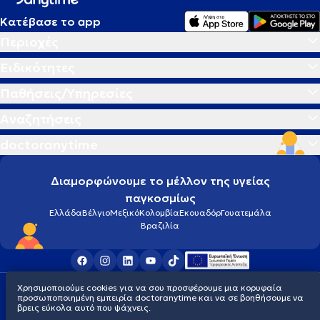
Κατέβασε το app
Περιοχές
Ειδικότητες
Παθήσεις/Υπηρεσίες
Αναζητήσεις
doctoranytime
Διαμορφώνουμε το μέλλον της υγείας
παγκοσμίως
Ελλάδα
Βέλγιο
Μεξικό
Κολομβία
Εκουαδόρ
Γουατεμάλα
Βραζιλία
Χρησιμοποιούμε cookies για να σου προσφέρουμε μια κορυφαία
Οροι χρήσης
Cookies
Πολιτική προστασίας προσωπικού απορρήτου
προσωποποιημένη εμπειρία doctoranytime και να σε βοηθήσουμε να
© 2026 doctoranytime
βρεις εύκολα αυτό που ψάχνεις.