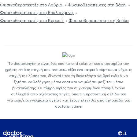
Φυσικοθεραπευτές στο Λαύριο
Φυσικοθεραπευτές στη Βάρη
Φυσικοθεραπευτές στη Βουλιαγμένη
Φυσικοθεραπευτές στο Κορωπί
Φυσικοθεραπευτές στη Βούλα
Το doctoranytime είναι ένα end-to-end solution που υποστηρίζει τον
χρήστη από τη στιγμή που αντιμετωπίζει ένα ιατρικό σύμπτωμα μέχρι τη
στιγμή της λύσης του, δίνοντάς του τη δυνατότητα να βρεί ειδικό, να
ζητήσει καθοδήγηση μέσω chat και να μιλήσει μαζί του μέσω
βιντεοκλήσης. Οι πληροφορίες του συγκεκριμένου προφίλ έχουν
συλλεχθεί από αξιόπιστες πηγές, όπως η προσωπική σελίδα του
γιατρού/επαγγελματία υγείας και έχουν ελεγχθεί από την ομάδα του
doctoranytime.
EL