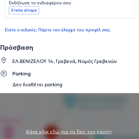
Εκδήλωσε το ενδιαφέρον σου
Στείλε αίτημα
Είστε ο ειδικός; Πάρτε τον έλεγχο του προφίλ σας
Πρόσβαση
ΕΛ.ΒΕΝΙΖΕΛΟΥ 14, Γρεβενά, Νομός Γρεβενών
Parking
Δεν διαθέτει parking
Κάνε κλικ εδώ για να δεις τον χάρτη