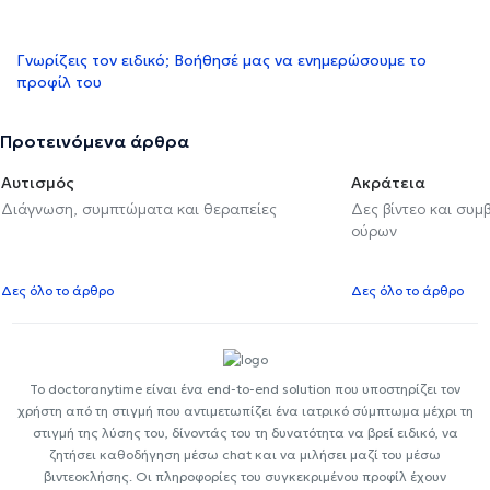
Γνωρίζεις τον ειδικό; Βοήθησέ μας να ενημερώσουμε το
προφίλ του
Προτεινόμενα άρθρα
Αυτισμός
Ακράτεια
Διάγνωση, συμπτώματα και θεραπείες
Δες βίντεο και συμ
ούρων
Δες όλο το άρθρο
Δες όλο το άρθρο
Το doctoranytime είναι ένα end-to-end solution που υποστηρίζει τον
χρήστη από τη στιγμή που αντιμετωπίζει ένα ιατρικό σύμπτωμα μέχρι τη
στιγμή της λύσης του, δίνοντάς του τη δυνατότητα να βρεί ειδικό, να
ζητήσει καθοδήγηση μέσω chat και να μιλήσει μαζί του μέσω
βιντεοκλήσης. Οι πληροφορίες του συγκεκριμένου προφίλ έχουν