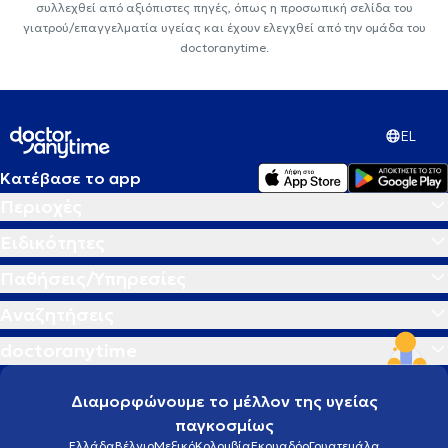
συλλεχθεί από αξιόπιστες πηγές, όπως η προσωπική σελίδα του
γιατρού/επαγγελματία υγείας και έχουν ελεγχθεί από την ομάδα του
doctoranytime.
EL
Κατέβασε το app
Περιοχές
Ειδικότητες
Παθήσεις/Υπηρεσίες
Αναζητήσεις
doctoranytime
Διαμορφώνουμε το μέλλον της υγείας
παγκοσμίως
Ελλάδα
Βέλγιο
Μεξικό
Κολομβία
Εκουαδόρ
Γουατεμάλα