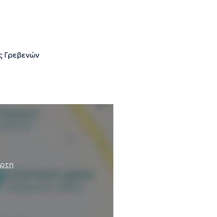
 Γρεβενών
άρτη