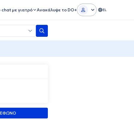
e chat με γιατρό
Ανακάλυψε το DO+
EL
ΛΕΦΩΝΟ