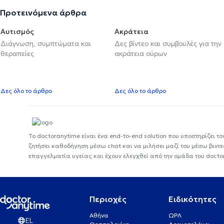
Προτεινόμενα άρθρα
Αυτισμός
Ακράτεια
Διάγνωση, συμπτώματα και
Δες βίντεο και συμβουλές για την
θεραπείες
ακράτεια ούρων
Δες όλο το άρθρο
Δες όλο το άρθρο
Το doctoranytime είναι ένα end-to-end solution που υποστηρίζει το
ζητήσει καθοδήγηση μέσω chat και να μιλήσει μαζί του μέσω βιντ
επαγγελματία υγείας και έχουν ελεγχθεί από την ομάδα του docto
Περιοχές
Ειδικότητες
Αθήνα
ΩΡΛ
EL