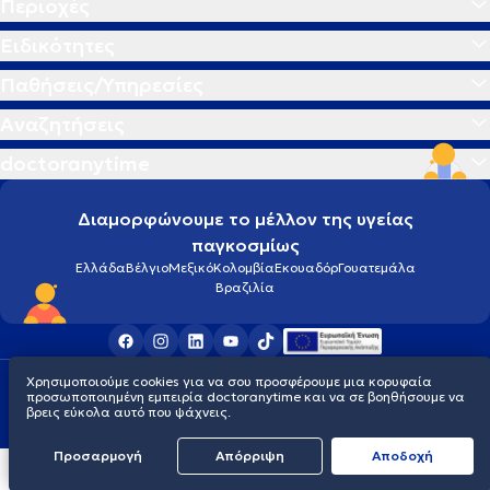
Περιοχές
Ειδικότητες
Παθήσεις/Υπηρεσίες
Αναζητήσεις
doctoranytime
Διαμορφώνουμε το μέλλον της υγείας
παγκοσμίως
Ελλάδα
Βέλγιο
Μεξικό
Κολομβία
Εκουαδόρ
Γουατεμάλα
Βραζιλία
Χρησιμοποιούμε cookies για να σου προσφέρουμε μια κορυφαία
Οροι χρήσης
Cookies
Πολιτική προστασίας προσωπικού απορρήτου
προσωποποιημένη εμπειρία doctoranytime και να σε βοηθήσουμε να
© 2026 doctoranytime
βρεις εύκολα αυτό που ψάχνεις.
Προσαρμογή
Απόρριψη
Aποδοχή