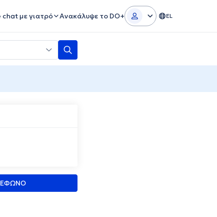
e chat με γιατρό
Ανακάλυψε το DO+
EL
ΛΕΦΩΝΟ