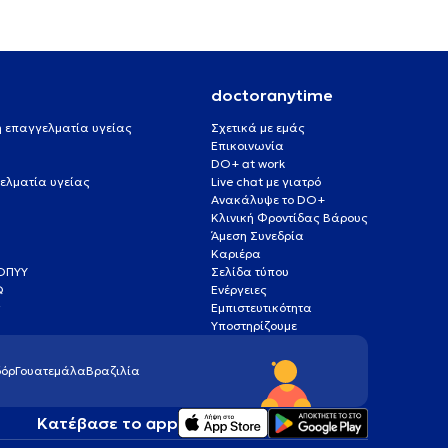
doctoranytime
 ή επαγγελματία υγείας
Σχετικά με εμάς
Επικοινωνία
DO+ at work
ελματία υγείας
Live chat με γιατρό
Ανακάλυψε το DO+
Κλινική Φροντίδας Βάρους
Άμεση Συνεδρία
Καριέρα
ΕΟΠΥΥ
Σελίδα τύπου
Q
Ενέργειες
ς
Εμπιστευτικότητα
Υποστηρίζουμε
όρ
Γουατεμάλα
Βραζιλία
Κατέβασε το app