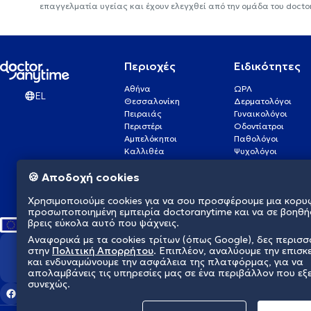
επαγγελματία υγείας και έχουν ελεγχθεί από την ομάδα του docto
Περιοχές
Ειδικότητες
Αθήνα
ΩΡΛ
EL
Θεσσαλονίκη
Δερματολόγοι
Πειραιάς
Γυναικολόγοι
Περιστέρι
Οδοντίατροι
Αμπελόκηποι
Παθολόγοι
Καλλιθέα
Ψυχολόγοι
Πάτρα
Οφθαλμίατροι
🍪 Αποδοχή cookies
Γλυφάδα
Ενδοκρινολόγοι
Νίκαια
Ουρολόγοι
Χρησιμοποιούμε cookies για να σου προσφέρουμε μια κορυ
Νέα Σμύρνη
Καρδιολόγοι
προσωποποιημένη εμπειρία doctoranytime και να σε βοηθή
βρεις εύκολα αυτό που ψάχνεις.
Αναφορικά με τα cookies τρίτων (όπως Google), δες περισ
στην
Πολιτική Απορρήτου
. Επιπλέον, αναλύουμε την επισκ
Διαμορφώνουμε το μέλλον τη
και ενδυναμώνουμε την ασφάλεια της πλατφόρμας, για να
απολαμβάνεις τις υπηρεσίες μας σε ένα περιβάλλον που εξ
συνεχώς.