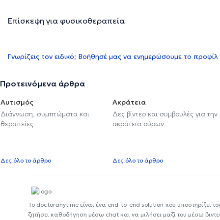
Επίσκεψη για φυσικοθεραπεία
Γνωρίζεις τον ειδικό; Βοήθησέ μας να ενημερώσουμε το προφίλ
Προτεινόμενα άρθρα
Αυτισμός
Ακράτεια
Διάγνωση, συμπτώματα και
Δες βίντεο και συμβουλές για την
θεραπείες
ακράτεια ούρων
Δες όλο το άρθρο
Δες όλο το άρθρο
Το doctoranytime είναι ένα end-to-end solution που υποστηρίζει το
ζητήσει καθοδήγηση μέσω chat και να μιλήσει μαζί του μέσω βιντ