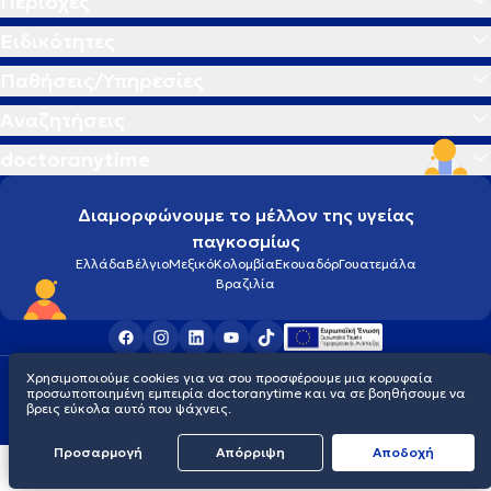
Περιοχές
Ειδικότητες
Παθήσεις/Υπηρεσίες
Αναζητήσεις
doctoranytime
Διαμορφώνουμε το μέλλον της υγείας
παγκοσμίως
Ελλάδα
Βέλγιο
Μεξικό
Κολομβία
Εκουαδόρ
Γουατεμάλα
Βραζιλία
Χρησιμοποιούμε cookies για να σου προσφέρουμε μια κορυφαία
Οροι χρήσης
Cookies
Πολιτική προστασίας προσωπικού απορρήτου
προσωποποιημένη εμπειρία doctoranytime και να σε βοηθήσουμε να
© 2026 doctoranytime
βρεις εύκολα αυτό που ψάχνεις.
Προσαρμογή
Απόρριψη
Aποδοχή