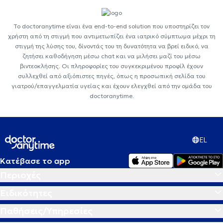
Το doctoranytime είναι ένα end-to-end solution που υποστηρίζει τον
χρήστη από τη στιγμή που αντιμετωπίζει ένα ιατρικό σύμπτωμα μέχρι τη
στιγμή της λύσης του, δίνοντάς του τη δυνατότητα να βρεί ειδικό, να
ζητήσει καθοδήγηση μέσω chat και να μιλήσει μαζί του μέσω
βιντεοκλήσης. Οι πληροφορίες του συγκεκριμένου προφίλ έχουν
συλλεχθεί από αξιόπιστες πηγές, όπως η προσωπική σελίδα του
γιατρού/επαγγελματία υγείας και έχουν ελεγχθεί από την ομάδα του
doctoranytime.
EL
Κατέβασε το app
Περιοχές
Ειδικότητες
Παθήσεις/Υπηρεσίες