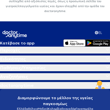
συλλεχθεί από αξιόπιστες πηγές, όπως η προσωπική σελίδα του
γιατρού/επαγγελματία υγείας και έχουν ελεγχθεί από την ομάδα του
doctoranytime.
EL
Κατέβασε το app
Περιοχές
Ειδικότητες
Παθήσεις/Υπηρεσίες
Αναζητήσεις
doctoranytime
Διαμορφώνουμε το μέλλον της υγείας
παγκοσμίως
Ελλάδα
Βέλγιο
Μεξικό
Κολομβία
Εκουαδόρ
Γουατεμάλα