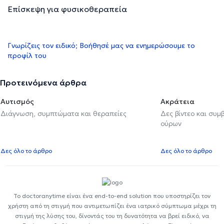
Επίσκεψη για φυσικοθεραπεία
Γνωρίζεις τον ειδικό; Βοήθησέ μας να ενημερώσουμε το
προφίλ του
Προτεινόμενα άρθρα
Αυτισμός
Ακράτεια
Διάγνωση, συμπτώματα και θεραπείες
Δες βίντεο και συμ
ούρων
Δες όλο το άρθρο
Δες όλο το άρθρο
Το doctoranytime είναι ένα end-to-end solution που υποστηρίζει τον
χρήστη από τη στιγμή που αντιμετωπίζει ένα ιατρικό σύμπτωμα μέχρι τη
στιγμή της λύσης του, δίνοντάς του τη δυνατότητα να βρεί ειδικό, να