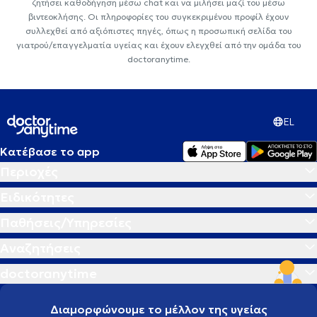
ζητήσει καθοδήγηση μέσω chat και να μιλήσει μαζί του μέσω
βιντεοκλήσης. Οι πληροφορίες του συγκεκριμένου προφίλ έχουν
συλλεχθεί από αξιόπιστες πηγές, όπως η προσωπική σελίδα του
γιατρού/επαγγελματία υγείας και έχουν ελεγχθεί από την ομάδα του
doctoranytime.
EL
Κατέβασε το app
Περιοχές
Ειδικότητες
Παθήσεις/Υπηρεσίες
Αναζητήσεις
doctoranytime
Διαμορφώνουμε το μέλλον της υγείας