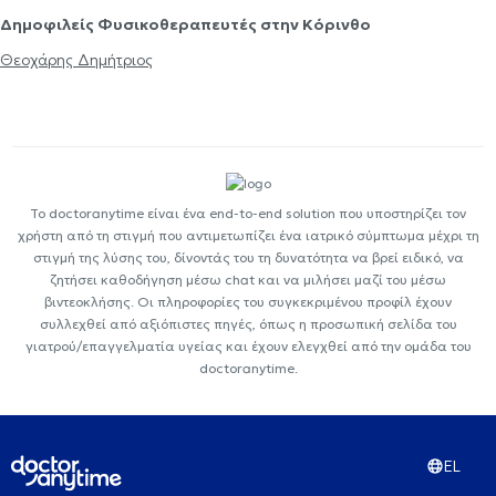
Δημοφιλείς Φυσικοθεραπευτές στην Κόρινθο
Θεοχάρης Δημήτριος
Το doctoranytime είναι ένα end-to-end solution που υποστηρίζει τον
χρήστη από τη στιγμή που αντιμετωπίζει ένα ιατρικό σύμπτωμα μέχρι τη
στιγμή της λύσης του, δίνοντάς του τη δυνατότητα να βρεί ειδικό, να
ζητήσει καθοδήγηση μέσω chat και να μιλήσει μαζί του μέσω
βιντεοκλήσης. Οι πληροφορίες του συγκεκριμένου προφίλ έχουν
συλλεχθεί από αξιόπιστες πηγές, όπως η προσωπική σελίδα του
γιατρού/επαγγελματία υγείας και έχουν ελεγχθεί από την ομάδα του
doctoranytime.
EL