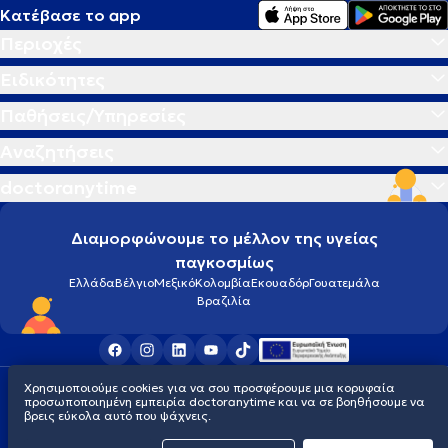
Κατέβασε το app
Περιοχές
Ειδικότητες
Παθήσεις/Υπηρεσίες
Αναζητήσεις
doctoranytime
Διαμορφώνουμε το μέλλον της υγείας
παγκοσμίως
Ελλάδα
Βέλγιο
Μεξικό
Κολομβία
Εκουαδόρ
Γουατεμάλα
Βραζιλία
Χρησιμοποιούμε cookies για να σου προσφέρουμε μια κορυφαία
Οροι χρήσης
Cookies
Πολιτική προστασίας προσωπικού απορρήτου
προσωποποιημένη εμπειρία doctoranytime και να σε βοηθήσουμε να
© 2026 doctoranytime
βρεις εύκολα αυτό που ψάχνεις.