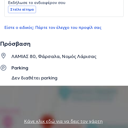
Εκδήλωσε το ενδιαφέρον σου
Στείλε αίτημα
Είστε ο ειδικός; Πάρτε τον έλεγχο του προφίλ σας
Πρόσβαση
ΛΑΜΙΑΣ 80, Φάρσαλα, Νομός Λάρισας
Parking
Δεν διαθέτει parking
Κάνε κλικ εδώ για να δεις τον χάρτη