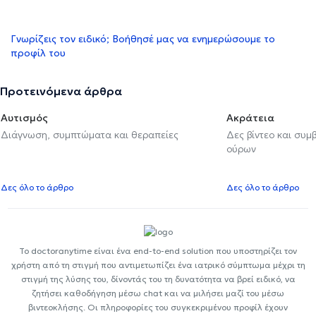
Γνωρίζεις τον ειδικό; Βοήθησέ μας να ενημερώσουμε το
προφίλ του
Προτεινόμενα άρθρα
Αυτισμός
Ακράτεια
Διάγνωση, συμπτώματα και θεραπείες
Δες βίντεο και συμ
ούρων
Δες όλο το άρθρο
Δες όλο το άρθρο
Το doctoranytime είναι ένα end-to-end solution που υποστηρίζει τον
χρήστη από τη στιγμή που αντιμετωπίζει ένα ιατρικό σύμπτωμα μέχρι τη
στιγμή της λύσης του, δίνοντάς του τη δυνατότητα να βρεί ειδικό, να
ζητήσει καθοδήγηση μέσω chat και να μιλήσει μαζί του μέσω
βιντεοκλήσης. Οι πληροφορίες του συγκεκριμένου προφίλ έχουν