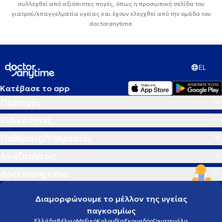
συλλεχθεί από αξιόπιστες πηγές, όπως η προσωπική σελίδα του
γιατρού/επαγγελματία υγείας και έχουν ελεγχθεί από την ομάδα του
doctoranytime.
EL
Κατέβασε το app
Περιοχές
Ειδικότητες
Παθήσεις/Υπηρεσίες
Αναζητήσεις
doctoranytime
Διαμορφώνουμε το μέλλον της υγείας
παγκοσμίως
Ελλάδα
Βέλγιο
Μεξικό
Κολομβία
Εκουαδόρ
Γουατεμάλα