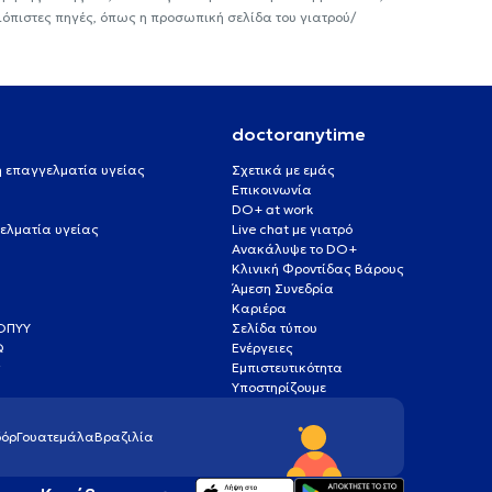
ιόπιστες πηγές, όπως η προσωπική σελίδα του γιατρού/
doctoranytime
 ή επαγγελματία υγείας
Σχετικά με εμάς
Επικοινωνία
DO+ at work
ελματία υγείας
Live chat με γιατρό
Ανακάλυψε το DO+
Κλινική Φροντίδας Βάρους
Άμεση Συνεδρία
Καριέρα
ΕΟΠΥΥ
Σελίδα τύπου
Q
Ενέργειες
ς
Εμπιστευτικότητα
Υποστηρίζουμε
όρ
Γουατεμάλα
Βραζιλία