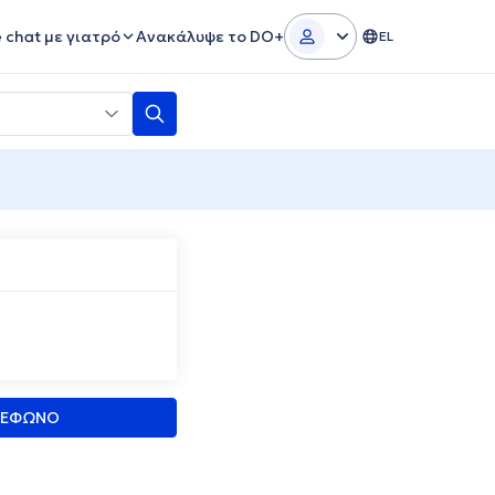
e chat με γιατρό
Ανακάλυψε το DO+
EL
ΛΕΦΩΝΟ