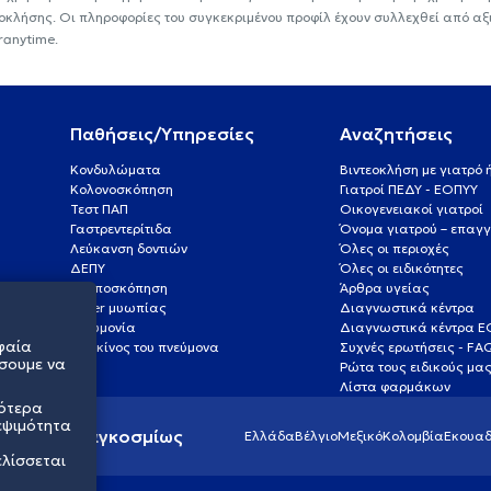
εοκλήσης. Οι πληροφορίες του συγκεκριμένου προφίλ έχουν συλλεχθεί από αξ
ranytime.
Παθήσεις/Υπηρεσίες
Αναζητήσεις
Κονδυλώματα
Βιντεοκλήση με γιατρό
Κολονοσκόπηση
Γιατροί ΠΕΔΥ - ΕΟΠΥΥ
Τεστ ΠΑΠ
Οικογενειακοί γιατροί
Γαστρεντερίτιδα
Όνομα γιατρού – επαγγ
Λεύκανση δοντιών
Όλες οι περιοχές
ΔΕΠΥ
Όλες οι ειδικότητες
Κολποσκόπηση
Άρθρα υγείας
Laser μυωπίας
Διαγνωστικά κέντρα
Πνευμονία
Διαγνωστικά κέντρα 
φαία
Καρκίνος του πνεύμονα
Συχνές ερωτήσεις - FA
σουμε να
Ρώτα τους ειδικούς μα
Λίστα φαρμάκων
σότερα
εψιμότητα
ς υγείας παγκοσμίως
Ελλάδα
Βέλγιο
Μεξικό
Κολομβία
Εκουαδ
ελίσσεται