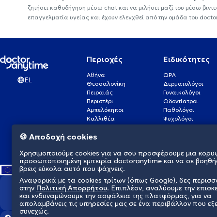
ζητήσει καθοδήγηση μέσω chat και να μιλήσει μαζί του μέσω βιντ
επαγγελματία υγείας και έχουν ελεγχθεί από την ομάδα του docto
Περιοχές
Ειδικότητες
Αθήνα
ΩΡΛ
EL
Θεσσαλονίκη
Δερματολόγοι
Πειραιάς
Γυναικολόγοι
Περιστέρι
Οδοντίατροι
Αμπελόκηποι
Παθολόγοι
Καλλιθέα
Ψυχολόγοι
Πάτρα
Οφθαλμίατροι
🍪 Αποδοχή cookies
Γλυφάδα
Ενδοκρινολόγοι
Νίκαια
Ουρολόγοι
Χρησιμοποιούμε cookies για να σου προσφέρουμε μια κορυ
Νέα Σμύρνη
Καρδιολόγοι
προσωποποιημένη εμπειρία doctoranytime και να σε βοηθή
βρεις εύκολα αυτό που ψάχνεις.
Αναφορικά με τα cookies τρίτων (όπως Google), δες περισ
στην
Πολιτική Απορρήτου
. Επιπλέον, αναλύουμε την επισκ
Διαμορφώνουμε το μέλλον τη
και ενδυναμώνουμε την ασφάλεια της πλατφόρμας, για να
απολαμβάνεις τις υπηρεσίες μας σε ένα περιβάλλον που εξ
συνεχώς.