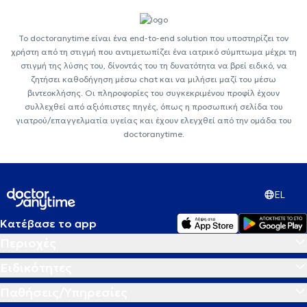
Το doctoranytime είναι ένα end-to-end solution που υποστηρίζει τον
χρήστη από τη στιγμή που αντιμετωπίζει ένα ιατρικό σύμπτωμα μέχρι τη
στιγμή της λύσης του, δίνοντάς του τη δυνατότητα να βρεί ειδικό, να
ζητήσει καθοδήγηση μέσω chat και να μιλήσει μαζί του μέσω
βιντεοκλήσης. Οι πληροφορίες του συγκεκριμένου προφίλ έχουν
συλλεχθεί από αξιόπιστες πηγές, όπως η προσωπική σελίδα του
γιατρού/επαγγελματία υγείας και έχουν ελεγχθεί από την ομάδα του
doctoranytime.
EL
Κατέβασε το app
Περιοχές
Ειδικότητες
Παθήσεις/Υπηρεσίες