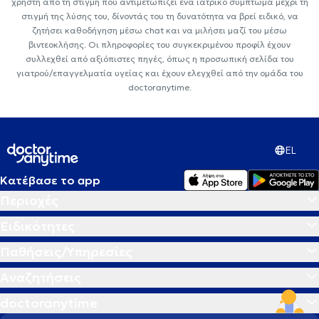
χρήστη από τη στιγμή που αντιμετωπίζει ένα ιατρικό σύμπτωμα μέχρι τη
στιγμή της λύσης του, δίνοντάς του τη δυνατότητα να βρεί ειδικό, να
ζητήσει καθοδήγηση μέσω chat και να μιλήσει μαζί του μέσω
βιντεοκλήσης. Οι πληροφορίες του συγκεκριμένου προφίλ έχουν
συλλεχθεί από αξιόπιστες πηγές, όπως η προσωπική σελίδα του
γιατρού/επαγγελματία υγείας και έχουν ελεγχθεί από την ομάδα του
doctoranytime.
EL
Κατέβασε το app
Περιοχές
Ειδικότητες
Παθήσεις/Υπηρεσίες
Αναζητήσεις
doctoranytime