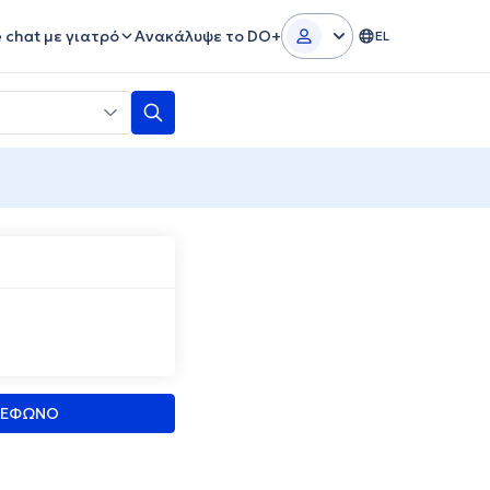
e chat με γιατρό
Ανακάλυψε το DO+
EL
ΛΕΦΩΝΟ