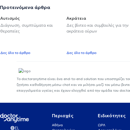
Προτεινόμενα άρθρα
Αυτισμός
Ακράτεια
Διάγνωση, συμπτώματα και
Δες βίντεο και συμβουλές για την
θεραπείες
ακράτεια ούρων
Δες όλο το άρθρο
Δες όλο το άρθρο
Το doctoranytime είναι ένα end-to-end solution που υποστηρίζει το
ζητήσει καθοδήγηση μέσω chat και να μιλήσει μαζί του μέσω βιντ
επαγγελματία υγείας και έχουν ελεγχθεί από την ομάδα του docto
Περιοχές
Ειδικότητες
Αθήνα
ΩΡΛ
EL