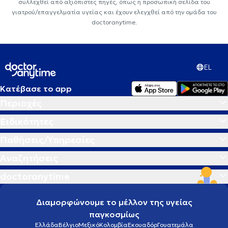
συλλεχθεί από αξιόπιστες πηγές, όπως η προσωπική σελίδα του
γιατρού/επαγγελματία υγείας και έχουν ελεγχθεί από την ομάδα του
doctoranytime.
EL
Κατέβασε το app
Περιοχές
Ειδικότητες
Παθήσεις/Υπηρεσίες
Αναζητήσεις
doctoranytime
Διαμορφώνουμε το μέλλον της υγείας
παγκοσμίως
Ελλάδα
Βέλγιο
Μεξικό
Κολομβία
Εκουαδόρ
Γουατεμάλα