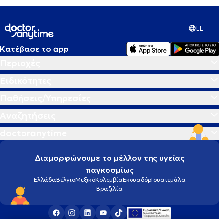
EL
Κατέβασε το app
Περιοχές
Ειδικότητες
Παθήσεις/Υπηρεσίες
Αναζητήσεις
doctoranytime
Διαμορφώνουμε το μέλλον της υγείας
παγκοσμίως
Ελλάδα
Βέλγιο
Μεξικό
Κολομβία
Εκουαδόρ
Γουατεμάλα
Βραζιλία