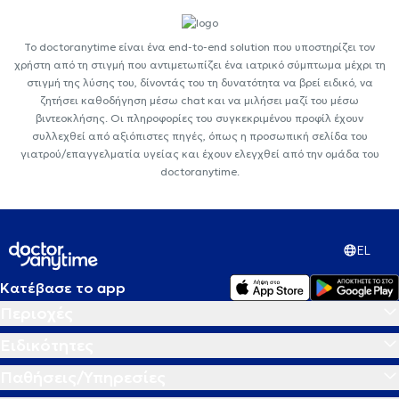
Το doctoranytime είναι ένα end-to-end solution που υποστηρίζει τον
χρήστη από τη στιγμή που αντιμετωπίζει ένα ιατρικό σύμπτωμα μέχρι τη
στιγμή της λύσης του, δίνοντάς του τη δυνατότητα να βρεί ειδικό, να
ζητήσει καθοδήγηση μέσω chat και να μιλήσει μαζί του μέσω
βιντεοκλήσης. Οι πληροφορίες του συγκεκριμένου προφίλ έχουν
συλλεχθεί από αξιόπιστες πηγές, όπως η προσωπική σελίδα του
γιατρού/επαγγελματία υγείας και έχουν ελεγχθεί από την ομάδα του
doctoranytime.
EL
Κατέβασε το app
Περιοχές
Ειδικότητες
Παθήσεις/Υπηρεσίες