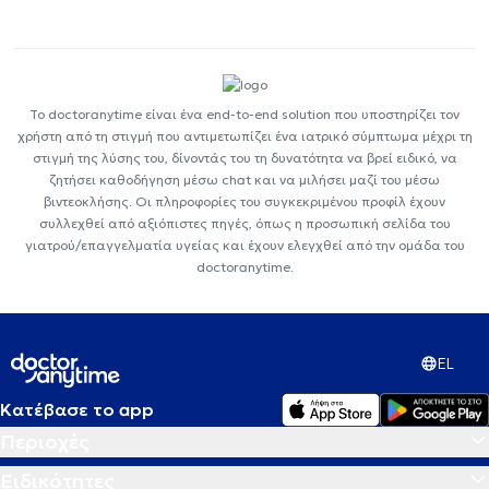
Το doctoranytime είναι ένα end-to-end solution που υποστηρίζει τον
χρήστη από τη στιγμή που αντιμετωπίζει ένα ιατρικό σύμπτωμα μέχρι τη
στιγμή της λύσης του, δίνοντάς του τη δυνατότητα να βρεί ειδικό, να
ζητήσει καθοδήγηση μέσω chat και να μιλήσει μαζί του μέσω
βιντεοκλήσης. Οι πληροφορίες του συγκεκριμένου προφίλ έχουν
συλλεχθεί από αξιόπιστες πηγές, όπως η προσωπική σελίδα του
γιατρού/επαγγελματία υγείας και έχουν ελεγχθεί από την ομάδα του
doctoranytime.
EL
Κατέβασε το app
Περιοχές
Ειδικότητες