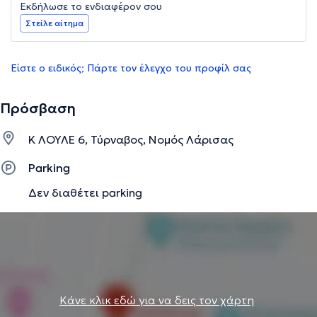
Εκδήλωσε το ενδιαφέρον σου
Στείλε αίτημα
Είστε ο ειδικός; Πάρτε τον έλεγχο του προφίλ σας
Πρόσβαση
Κ ΛΟΥΛΕ 6, Τύρναβος, Νομός Λάρισας
Parking
Δεν διαθέτει parking
Κάνε κλικ εδώ για να δεις τον χάρτη