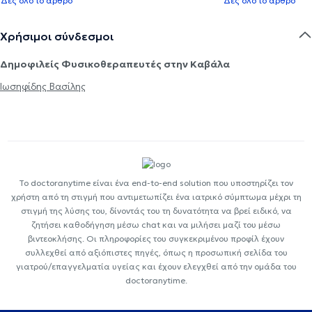
Δες όλο το άρθρο
Δες όλο το άρθρο
Χρήσιμοι σύνδεσμοι
Δημοφιλείς Φυσικοθεραπευτές στην Καβάλα
Ιωσηφίδης Βασίλης
Το doctoranytime είναι ένα end-to-end solution που υποστηρίζει τον
χρήστη από τη στιγμή που αντιμετωπίζει ένα ιατρικό σύμπτωμα μέχρι τη
στιγμή της λύσης του, δίνοντάς του τη δυνατότητα να βρεί ειδικό, να
ζητήσει καθοδήγηση μέσω chat και να μιλήσει μαζί του μέσω
βιντεοκλήσης. Οι πληροφορίες του συγκεκριμένου προφίλ έχουν
συλλεχθεί από αξιόπιστες πηγές, όπως η προσωπική σελίδα του
γιατρού/επαγγελματία υγείας και έχουν ελεγχθεί από την ομάδα του
doctoranytime.