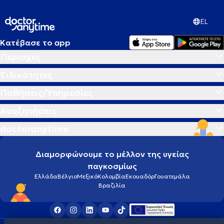
EL
Κατέβασε το app
Περιοχές
Ειδικότητες
Παθήσεις/Υπηρεσίες
Αναζητήσεις
doctoranytime
Διαμορφώνουμε το μέλλον της υγείας
παγκοσμίως
Ελλάδα
Βέλγιο
Μεξικό
Κολομβία
Εκουαδόρ
Γουατεμάλα
Βραζιλία