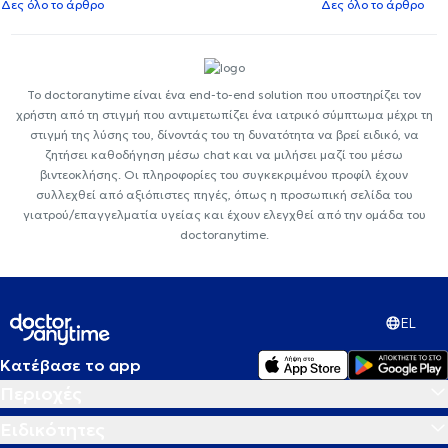
Δες όλο το άρθρο
Δες όλο το άρθρο
Το doctoranytime είναι ένα end-to-end solution που υποστηρίζει τον
χρήστη από τη στιγμή που αντιμετωπίζει ένα ιατρικό σύμπτωμα μέχρι τη
στιγμή της λύσης του, δίνοντάς του τη δυνατότητα να βρεί ειδικό, να
ζητήσει καθοδήγηση μέσω chat και να μιλήσει μαζί του μέσω
βιντεοκλήσης. Οι πληροφορίες του συγκεκριμένου προφίλ έχουν
συλλεχθεί από αξιόπιστες πηγές, όπως η προσωπική σελίδα του
γιατρού/επαγγελματία υγείας και έχουν ελεγχθεί από την ομάδα του
doctoranytime.
EL
Κατέβασε το app
Περιοχές
Ειδικότητες