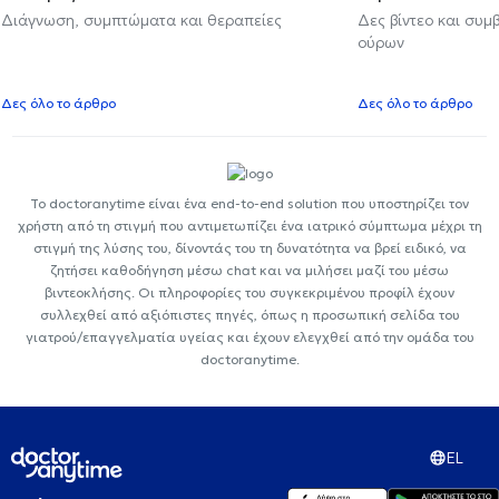
Διάγνωση, συμπτώματα και θεραπείες
Δες βίντεο και συμ
ούρων
Δες όλο το άρθρο
Δες όλο το άρθρο
Το doctoranytime είναι ένα end-to-end solution που υποστηρίζει τον
χρήστη από τη στιγμή που αντιμετωπίζει ένα ιατρικό σύμπτωμα μέχρι τη
στιγμή της λύσης του, δίνοντάς του τη δυνατότητα να βρεί ειδικό, να
ζητήσει καθοδήγηση μέσω chat και να μιλήσει μαζί του μέσω
βιντεοκλήσης. Οι πληροφορίες του συγκεκριμένου προφίλ έχουν
συλλεχθεί από αξιόπιστες πηγές, όπως η προσωπική σελίδα του
γιατρού/επαγγελματία υγείας και έχουν ελεγχθεί από την ομάδα του
doctoranytime.
EL