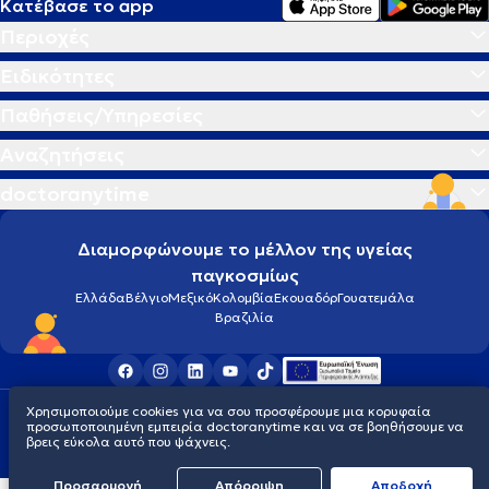
Κατέβασε το app
Περιοχές
Ειδικότητες
Παθήσεις/Υπηρεσίες
Αναζητήσεις
doctoranytime
Διαμορφώνουμε το μέλλον της υγείας
παγκοσμίως
Ελλάδα
Βέλγιο
Μεξικό
Κολομβία
Εκουαδόρ
Γουατεμάλα
Βραζιλία
Χρησιμοποιούμε cookies για να σου προσφέρουμε μια κορυφαία
Οροι χρήσης
Cookies
Πολιτική προστασίας προσωπικού απορρήτου
προσωποποιημένη εμπειρία doctoranytime και να σε βοηθήσουμε να
© 2026 doctoranytime
βρεις εύκολα αυτό που ψάχνεις.
Προσαρμογή
Απόρριψη
Aποδοχή