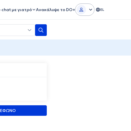
e chat με γιατρό
Ανακάλυψε το DO+
EL
ΛΕΦΩΝΟ