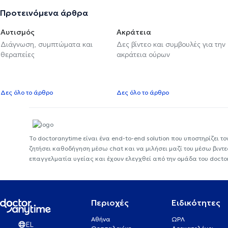
Προτεινόμενα άρθρα
Αυτισμός
Ακράτεια
Διάγνωση, συμπτώματα και
Δες βίντεο και συμβουλές για την
θεραπείες
ακράτεια ούρων
Δες όλο το άρθρο
Δες όλο το άρθρο
Το doctoranytime είναι ένα end-to-end solution που υποστηρίζει το
ζητήσει καθοδήγηση μέσω chat και να μιλήσει μαζί του μέσω βιντ
επαγγελματία υγείας και έχουν ελεγχθεί από την ομάδα του docto
Περιοχές
Ειδικότητες
Αθήνα
ΩΡΛ
EL