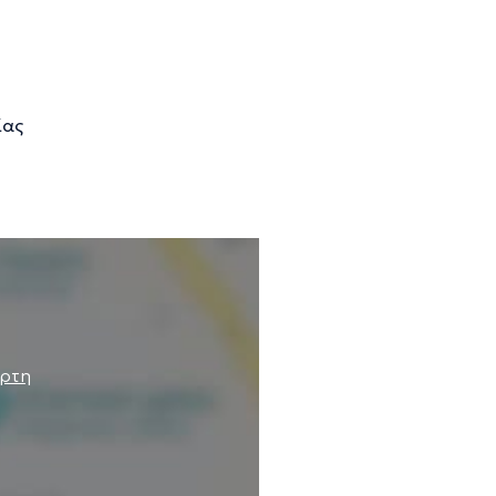
ίας
άρτη