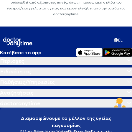
συλλεχθεί από αξιόπιστες πηγές, όπως η προσωπική σελίδα του
γιατρού/επαγγελματία υγείας και έχουν ελεγχθεί από την ομάδα του
doctoranytime.
EL
Κατέβασε το app
Περιοχές
Ειδικότητες
Παθήσεις/Υπηρεσίες
Αναζητήσεις
doctoranytime
Διαμορφώνουμε το μέλλον της υγείας
παγκοσμίως
Ελλάδα
Βέλγιο
Μεξικό
Κολομβία
Εκουαδόρ
Γουατεμάλα