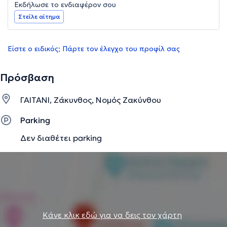
Εκδήλωσε το ενδιαφέρον σου
Στείλε αίτημα
Είστε ο ειδικός; Πάρτε τον έλεγχο του προφίλ σας
Πρόσβαση
ΓΑΙΤΑΝΙ, Ζάκυνθος, Νομός Ζακύνθου
Parking
Δεν διαθέτει parking
Κάνε κλικ εδώ για να δεις τον χάρτη