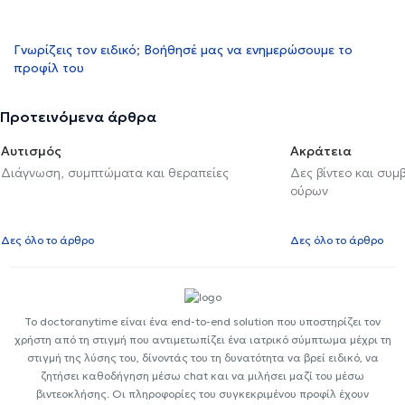
Γνωρίζεις τον ειδικό; Βοήθησέ μας να ενημερώσουμε το
προφίλ του
Προτεινόμενα άρθρα
Αυτισμός
Ακράτεια
Διάγνωση, συμπτώματα και θεραπείες
Δες βίντεο και συμ
ούρων
Δες όλο το άρθρο
Δες όλο το άρθρο
Το doctoranytime είναι ένα end-to-end solution που υποστηρίζει τον
χρήστη από τη στιγμή που αντιμετωπίζει ένα ιατρικό σύμπτωμα μέχρι τη
στιγμή της λύσης του, δίνοντάς του τη δυνατότητα να βρεί ειδικό, να
ζητήσει καθοδήγηση μέσω chat και να μιλήσει μαζί του μέσω
βιντεοκλήσης. Οι πληροφορίες του συγκεκριμένου προφίλ έχουν