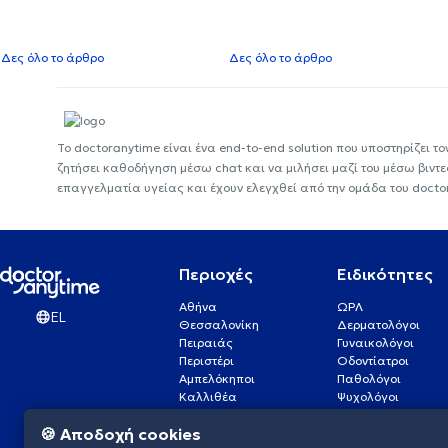
Δες όλο το άρθρο
Δες όλο το άρθρο
Το doctoranytime είναι ένα end-to-end solution που υποστηρίζει το
ζητήσει καθοδήγηση μέσω chat και να μιλήσει μαζί του μέσω βιντ
επαγγελματία υγείας και έχουν ελεγχθεί από την ομάδα του docto
Περιοχές
Ειδικότητες
Αθήνα
ΩΡΛ
EL
Θεσσαλονίκη
Δερματολόγοι
Πειραιάς
Γυναικολόγοι
Περιστέρι
Οδοντίατροι
Αμπελόκηποι
Παθολόγοι
Καλλιθέα
Ψυχολόγοι
Πάτρα
Οφθαλμίατροι
🍪 Αποδοχή cookies
Γλυφάδα
Ενδοκρινολόγοι