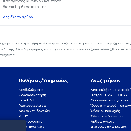
παράγοντες κινδύνου και πόσο
διαρκεί η θεραπεία της
Δες όλο το άρθρο
ν χρήστη από τη στιγμή που αντιμετωπίζει ένα ιατρικό σύμπτωμα μέχρι τη στιγμ
εοκλήσης. Οι πληροφορίες του συγκεκριμένου προφίλ έχουν συλλεχθεί από αξ
ranytime.
Παθήσεις/Υπηρεσίες
Αναζητήσεις
Κονδυλώματα
Βιντεοκλήση με γιατρό
Κολονοσκόπηση
Γιατροί ΠΕΔΥ - ΕΟΠΥΥ
Τεστ ΠΑΠ
Οικογενειακοί γιατροί
Γαστρεντερίτιδα
Όνομα γιατρού – επαγγ
Λεύκανση δοντιών
Όλες οι περιοχές
ΔΕΠΥ
Όλες οι ειδικότητες
Κολποσκόπηση
Άρθρα υγείας
Laser μυωπίας
Διαγνωστικά κέντρα