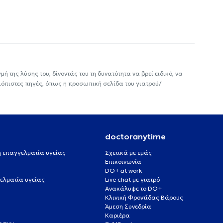
ή της λύσης του, δίνοντάς του τη δυνατότητα να βρεί ειδικό, να
ιόπιστες πηγές, όπως η προσωπική σελίδα του γιατρού/
doctoranytime
 ή επαγγελματία υγείας
Σχετικά με εμάς
Επικοινωνία
DO+ at work
ελματία υγείας
Live chat με γιατρό
Ανακάλυψε το DO+
Κλινική Φροντίδας Βάρους
Άμεση Συνεδρία
Καριέρα