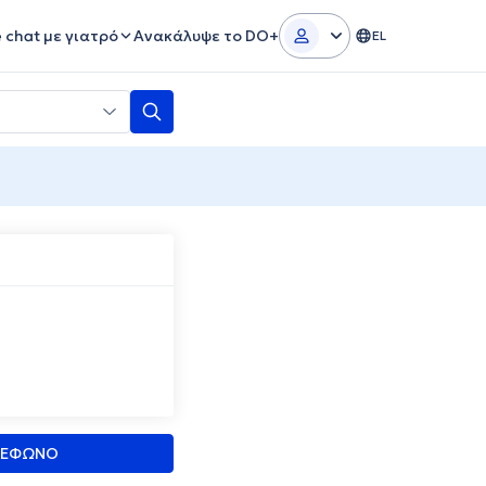
e chat με γιατρό
Ανακάλυψε το DO+
EL
ΛΕΦΩΝΟ