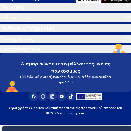
Περιοχές
Ειδικότητες
Παθήσεις/Υπηρεσίες
Αναζητήσεις
doctoranytime
Διαμορφώνουμε το μέλλον της υγείας
παγκοσμίως
Ελλάδα
Βέλγιο
Μεξικό
Κολομβία
Εκουαδόρ
Γουατεμάλα
Βραζιλία
Οροι χρήσης
Cookies
Πολιτική προστασίας προσωπικού απορρήτου
© 2026 doctoranytime