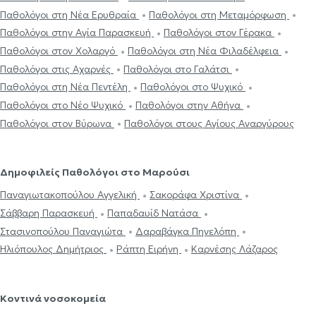
Παθολόγοι στη Νέα Ερυθραία
Παθολόγοι στη Μεταμόρφωση
Παθολόγοι στην Αγία Παρασκευή
Παθολόγοι στον Γέρακα
Παθολόγοι στον Χολαργό
Παθολόγοι στη Νέα Φιλαδέλφεια
Παθολόγοι στις Αχαρνές
Παθολόγοι στο Γαλάτσι
Παθολόγοι στη Νέα Πεντέλη
Παθολόγοι στο Ψυχικό
Παθολόγοι στο Νέο Ψυχικό
Παθολόγοι στην Αθήνα
Παθολόγοι στον Βύρωνα
Παθολόγοι στους Αγίους Αναργύρους
Δημοφιλείς Παθολόγοι στο Μαρούσι
Παναγιωτακοπούλου Αγγελική
Σακοράφα Χριστίνα
Σάββαρη Παρασκευή
Παπαδαυίδ Νατάσα
Στασινοπούλου Παναγιώτα
Δαραβάγκα Πηνελόπη
Ηλιόπουλος Δημήτριος
Ράπτη Ειρήνη
Καρνέσης Λάζαρος
Κοντινά νοσοκομεία