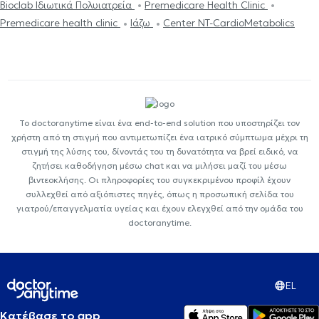
Bioclab Ιδιωτικά Πολυιατρεία
Premedicare Health Clinic
Premedicare health clinic
Ιάζω
Center NT-CardioMetabolics
Το doctoranytime είναι ένα end-to-end solution που υποστηρίζει τον
χρήστη από τη στιγμή που αντιμετωπίζει ένα ιατρικό σύμπτωμα μέχρι τη
στιγμή της λύσης του, δίνοντάς του τη δυνατότητα να βρεί ειδικό, να
ζητήσει καθοδήγηση μέσω chat και να μιλήσει μαζί του μέσω
βιντεοκλήσης. Οι πληροφορίες του συγκεκριμένου προφίλ έχουν
συλλεχθεί από αξιόπιστες πηγές, όπως η προσωπική σελίδα του
γιατρού/επαγγελματία υγείας και έχουν ελεγχθεί από την ομάδα του
doctoranytime.
EL
Κατέβασε το app