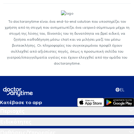
Το doctoranytime είναι ένα end-to-end solution που υποστηρίζει τον
χρήστη από τη στιγμή που αντιμετωπίζει ένα ιατρικό σύμπτωμα μέχρι τη
στιγμή της λύσης του, δίνοντάς του τη δυνατότητα να βρεί ειδικό, να
ζητήσει καθοδήγηση μέσω chat και να μιλήσει μαζί του μέσω
βιντεοκλήσης. Οι πληροφορίες του συγκεκριμένου προφίλ έχουν
συλλεχθεί από αξιόπιστες πηγές, όπως η προσωπική σελίδα του
γιατρού/επαγγελματία υγείας και έχουν ελεγχθεί από την ομάδα του
doctoranytime.
EL
Κατέβασε το app
Περιοχές
Ειδικότητες
Παθήσεις/Υπηρεσίες