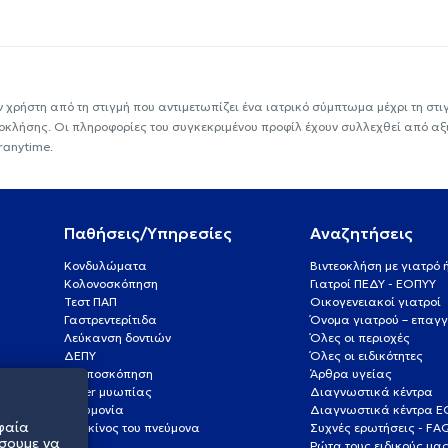
ν χρήστη από τη στιγμή που αντιμετωπίζει ένα ιατρικό σύμπτωμα μέχρι τη στιγμ
εοκλήσης. Οι πληροφορίες του συγκεκριμένου προφίλ έχουν συλλεχθεί από αξ
ranytime.
Παθήσεις/Υπηρεσίες
Αναζητήσεις
Κονδυλώματα
Βιντεοκλήση με γιατρό
Κολονοσκόπηση
Γιατροί ΠΕΔΥ - ΕΟΠΥΥ
Τεστ ΠΑΠ
Οικογενειακοί γιατροί
Γαστρεντερίτιδα
Όνομα γιατρού – επαγγ
Λεύκανση δοντιών
Όλες οι περιοχές
ΔΕΠΥ
Όλες οι ειδικότητες
Κολποσκόπηση
Άρθρα υγείας
Laser μυωπίας
Διαγνωστικά κέντρα
Πνευμονία
Διαγνωστικά κέντρα 
φαία
Καρκίνος του πνεύμονα
Συχνές ερωτήσεις - FA
σουμε να
Ρώτα τους ειδικούς μα