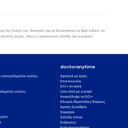
ή της λύσης του, δίνοντάς του τη δυνατότητα να βρεί ειδικό, να
ιόπιστες πηγές, όπως η προσωπική σελίδα του γιατρού/
doctoranytime
 ή επαγγελματία υγείας
Σχετικά με εμάς
Επικοινωνία
DO+ at work
ελματία υγείας
Live chat με γιατρό
Ανακάλυψε το DO+
Κλινική Φροντίδας Βάρους
Άμεση Συνεδρία
Καριέρα
ΕΟΠΥΥ
Σελίδα τύπου
Q
Ενέργειες
ς
Εμπιστευτικότητα