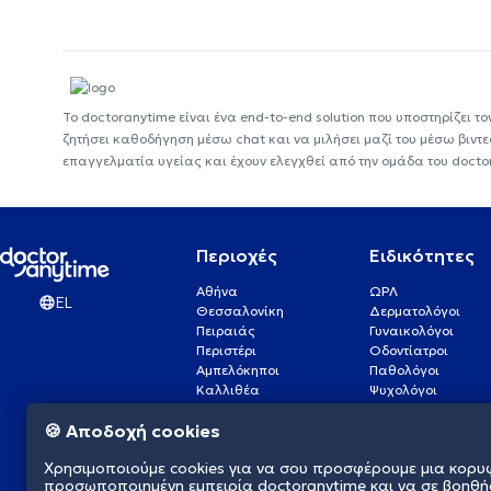
Το doctoranytime είναι ένα end-to-end solution που υποστηρίζει το
ζητήσει καθοδήγηση μέσω chat και να μιλήσει μαζί του μέσω βιντ
επαγγελματία υγείας και έχουν ελεγχθεί από την ομάδα του docto
Περιοχές
Ειδικότητες
Αθήνα
ΩΡΛ
EL
Θεσσαλονίκη
Δερματολόγοι
Πειραιάς
Γυναικολόγοι
Περιστέρι
Οδοντίατροι
Αμπελόκηποι
Παθολόγοι
Καλλιθέα
Ψυχολόγοι
Πάτρα
Οφθαλμίατροι
🍪 Αποδοχή cookies
Γλυφάδα
Ενδοκρινολόγοι
Νίκαια
Ουρολόγοι
Χρησιμοποιούμε cookies για να σου προσφέρουμε μια κορυ
Νέα Σμύρνη
Καρδιολόγοι
προσωποποιημένη εμπειρία doctoranytime και να σε βοηθή