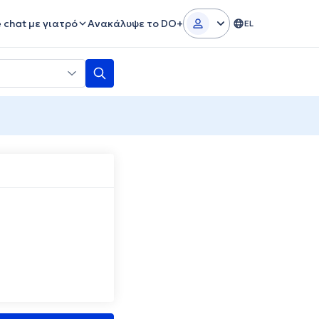
e chat με γιατρό
Ανακάλυψε το DO+
EL