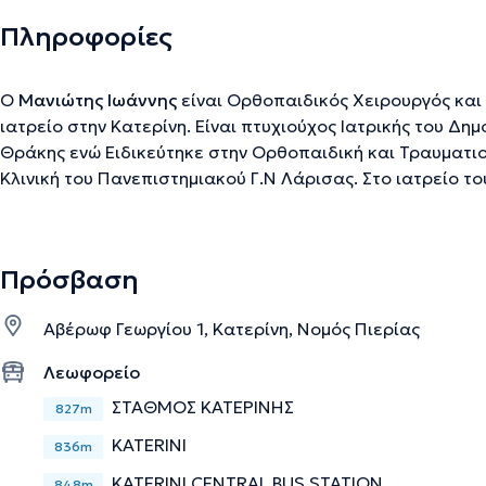
Πληροφορίες
Ο
Μανιώτης Ιωάννης
είναι Ορθοπαιδικός Χειρουργός και 
ιατρείο στην Κατερίνη. Είναι πτυχιούχος Ιατρικής του Δη
Θράκης ενώ Ειδικεύτηκε στην Ορθοπαιδική και Τραυματι
Κλινική του Πανεπιστημιακού Γ.Ν Λάρισας. Στο ιατρείο το
περιστατικών ενώ θα ήταν παράλειψη να μην αναφερθεί η
Αρθροσκόπηση τις Αθλητικές κακώσεις και τη Χειρουργ
Πρόσβαση
Την περιγραφή επιμελείται η ομάδα του doctoranytime βασισμένη σε επαληθ
Αβέρωφ Γεωργίου 1, Κατερίνη, Νομός Πιερίας
Λεωφορείο
ΣΤΑΘΜΟΣ ΚΑΤΕΡΙΝΗΣ
827m
KATERINI
836m
KATERINI CENTRAL BUS STATION
848m