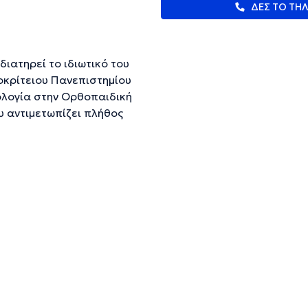
ΔΕΣ ΤΟ ΤΗ
διατηρεί το ιδιωτικό του
μοκρίτειου Πανεπιστημίου
ολογία στην Ορθοπαιδική
υ αντιμετωπίζει πλήθος
 εξειδίκευσή του στην
ική Μεγάλων Αρθρώσεων.
ευμένες πληροφορίες.