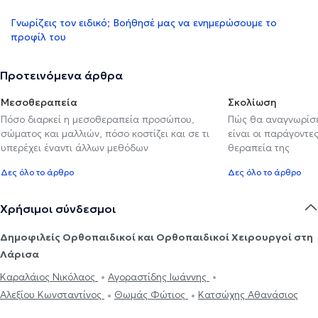
Γνωρίζεις τον ειδικό; Βοήθησέ μας να ενημερώσουμε το
προφίλ του
Προτεινόμενα άρθρα
Μεσοθεραπεία
Σκολίωση
Πόσο διαρκεί η μεσοθεραπεία προσώπου,
Πώς θα αναγνωρίσε
σώματος και μαλλιών, πόσο κοστίζει και σε τι
είναι οι παράγοντες
υπερέχει έναντι άλλων μεθόδων
θεραπεία της
Δες όλο το άρθρο
Δες όλο το άρθρο
Χρήσιμοι σύνδεσμοι
Δημοφιλείς Ορθοπαιδικοί και Ορθοπαιδικοί Χειρουργοί στη
Λάρισα
Καραλάιος Νικόλαος
Αγοραστίδης Ιωάννης
Αλεξίου Κωνσταντίνος
Θωμάς Φώτιος
Κατσώχης Αθανάσιος