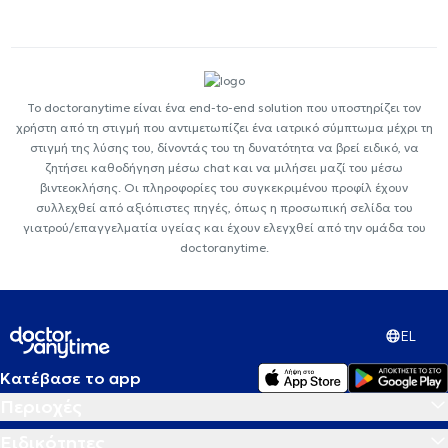
Το doctoranytime είναι ένα end-to-end solution που υποστηρίζει τον
χρήστη από τη στιγμή που αντιμετωπίζει ένα ιατρικό σύμπτωμα μέχρι τη
στιγμή της λύσης του, δίνοντάς του τη δυνατότητα να βρεί ειδικό, να
ζητήσει καθοδήγηση μέσω chat και να μιλήσει μαζί του μέσω
βιντεοκλήσης. Οι πληροφορίες του συγκεκριμένου προφίλ έχουν
συλλεχθεί από αξιόπιστες πηγές, όπως η προσωπική σελίδα του
γιατρού/επαγγελματία υγείας και έχουν ελεγχθεί από την ομάδα του
doctoranytime.
EL
Κατέβασε το app
Περιοχές
Ειδικότητες