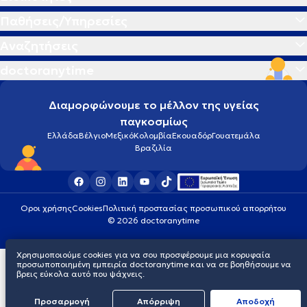
Παθήσεις/Υπηρεσίες
Αναζητήσεις
doctoranytime
Διαμορφώνουμε το μέλλον της υγείας
παγκοσμίως
Ελλάδα
Βέλγιο
Μεξικό
Κολομβία
Εκουαδόρ
Γουατεμάλα
Βραζιλία
Οροι χρήσης
Cookies
Πολιτική προστασίας προσωπικού απορρήτου
© 2026 doctoranytime
Χρησιμοποιούμε cookies για να σου προσφέρουμε μια κορυφαία
προσωποποιημένη εμπειρία doctoranytime και να σε βοηθήσουμε να
βρεις εύκολα αυτό που ψάχνεις.
Προσαρμογή
Απόρριψη
Aποδοχή