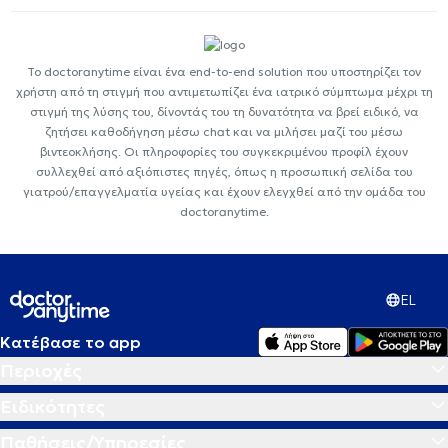
Το doctoranytime είναι ένα end-to-end solution που υποστηρίζει τον
χρήστη από τη στιγμή που αντιμετωπίζει ένα ιατρικό σύμπτωμα μέχρι τη
στιγμή της λύσης του, δίνοντάς του τη δυνατότητα να βρεί ειδικό, να
ζητήσει καθοδήγηση μέσω chat και να μιλήσει μαζί του μέσω
βιντεοκλήσης. Οι πληροφορίες του συγκεκριμένου προφίλ έχουν
συλλεχθεί από αξιόπιστες πηγές, όπως η προσωπική σελίδα του
γιατρού/επαγγελματία υγείας και έχουν ελεγχθεί από την ομάδα του
doctoranytime.
EL
Κατέβασε το app
Περιοχές
Ειδικότητες
Παθήσεις/Υπηρεσίες