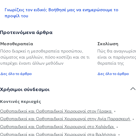
Γνωρίζεις τον ειδικό; Βοήθησέ μας να ενημερώσουμε το
προφίλ του
Προτεινόμενα άρθρα
Μεσοθεραπεία
Σκολίωση
Πόσο διαρκεί η μεσοθεραπεία προσώπου,
Πώς θα αναγνωρίσε
σώματος και μαλλιών, πόσο κοστίζει και σε τι
είναι οι παράγοντες
υπερέχει έναντι άλλων μεθόδων
θεραπεία της
Δες όλο το άρθρο
Δες όλο το άρθρο
Χρήσιμοι σύνδεσμοι
Κοντινές περιοχές
Ορθοπαιδικοί και Ορθοπαιδικοί Χειρουργοί στον Γέρακα
Ορθοπαιδικοί και Ορθοπαιδικοί Χειρουργοί στην Αγία Παρασκευή
Ορθοπαιδικοί και Ορθοπαιδικοί Χειρουργοί στο Χαλάνδρι
Ορθοπαιδικοί και Ορθοπαιδικοί Χειρουργοί στα Βριλήσσια