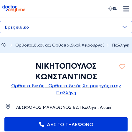
doctoranytime
EL
Βρες ειδικό
Ορθοπαιδικοί και Ορθοπαιδικοί Χειρουργοί
Παλλήνη
ΝΙΚΗΤΟΠΟΥΛΟΣ
ΚΩΝΣΤΑΝΤΙΝΟΣ
Ορθοπαιδικός - Ορθοπαιδικός Χειρουργός στην
Παλλήνη
ΛΕΩΦΟΡΟΣ ΜΑΡΑΘΩΝΟΣ 62, Παλλήνη, Αττική
ΔΕΣ ΤΟ ΤΗΛΕΦΩΝΟ