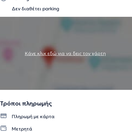
Δεν διαθέτει parking
Κάνε κλικ εδώ για να δεις τον χάρτη
Τρόποι πληρωμής
Πληρωμή με κάρτα
Μετρητά