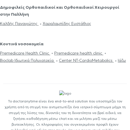
Δημοφιλείς Ορθοπαιδικοί και Ορθοπαιδικοί Χειρουργοί
στην Παλλήνη
Καλδής Παναγιώτης
Χαραλαμπίδης Ευστάθιος
Κοντινά νοσοκομεία
Premedicare Health Clinic
Premedicare health clinic
Bioclab Ιδιωτικά Πολυιατρεία
Center NT-CardioMetabolics
Ιάζω
Το doctoranytime είναι ένα end-to-end solution που υποστηρίζει τον
χρήστη από τη στιγμή που αντιμετωπίζει ένα ιατρικό σύμπτωμα μέχρι τη
στιγμή της λύσης του, δίνοντάς του τη δυνατότητα να βρεί ειδικό, να
ζητήσει καθοδήγηση μέσω chat και να μιλήσει μαζί του μέσω
βιντεοκλήσης. Οι πληροφορίες του συγκεκριμένου προφίλ έχουν