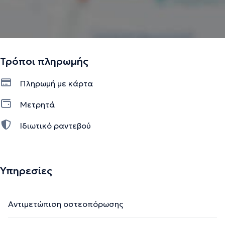
Τρόποι πληρωμής
Πληρωμή με κάρτα
Μετρητά
Ιδιωτικό ραντεβού
Υπηρεσίες
Αντιμετώπιση οστεοπόρωσης