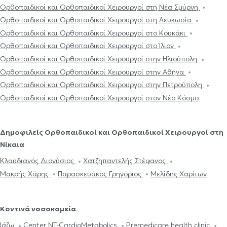
Ορθοπαιδικοί και Ορθοπαιδικοί Χειρουργοί στη Νέα Σμύρνη
Ορθοπαιδικοί και Ορθοπαιδικοί Χειρουργοί στη Λευκωσία
Ορθοπαιδικοί και Ορθοπαιδικοί Χειρουργοί στο Κουκάκι
Ορθοπαιδικοί και Ορθοπαιδικοί Χειρουργοί στο Ίλιον
Ορθοπαιδικοί και Ορθοπαιδικοί Χειρουργοί στην Ηλιούπολη
Ορθοπαιδικοί και Ορθοπαιδικοί Χειρουργοί στην Αθήνα
Ορθοπαιδικοί και Ορθοπαιδικοί Χειρουργοί στην Πετρούπολη
Ορθοπαιδικοί και Ορθοπαιδικοί Χειρουργοί στον Νέο Κόσμο
Δημοφιλείς Ορθοπαιδικοί και Ορθοπαιδικοί Χειρουργοί στη
Νίκαια
Κλαυδιανός Διονύσιος
Χατζηπαντελής Στέφανος
Μακρής Χάρης
Παρασκευάκος Γρηγόριος
Μελίδης Χαρίτων
Κοντινά νοσοκομεία
Ιάζω
Center NT-CardioMetabolics
Premedicare health clinic