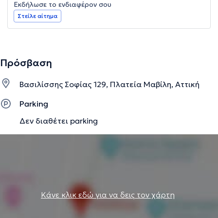
Εκδήλωσε το ενδιαφέρον σου
Στείλε αίτημα
Πρόσβαση
Βασιλίσσης Σοφίας 129, Πλατεία Μαβίλη, Αττική
Parking
Δεν διαθέτει parking
Κάνε κλικ εδώ για να δεις τον χάρτη