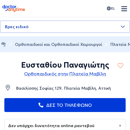
doctoranytime
EL
Βρες ειδικό
Ορθοπαιδικοί και Ορθοπαιδικοί Χειρουργοί
Πλατεία 
Ευσταθίου Παναγιώτης
Ορθοπαιδικός στην Πλατεία Μαβίλη
Βασιλίσσης Σοφίας 129, Πλατεία Μαβίλη, Αττική
ΔΕΣ ΤΟ ΤΗΛΕΦΩΝΟ
Δεν υπάρχει δυνατότητα online ραντεβού