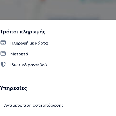
Τρόποι πληρωμής
Πληρωμή με κάρτα
Μετρητά
Ιδιωτικό ραντεβού
Υπηρεσίες
Αντιμετώπιση οστεοπόρωσης