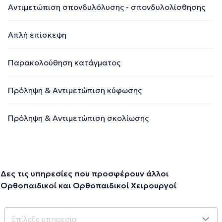
Αντιμετώπιση σπονδυλόλυσης - σπονδυλολίσθησης
Απλή επίσκεψη
Παρακολούθηση κατάγματος
Πρόληψη & Αντιμετώπιση κύφωσης
Πρόληψη & Αντιμετώπιση σκολίωσης
Δες τις υπηρεσίες που προσφέρουν άλλοι
Ορθοπαιδικοί και Ορθοπαιδικοί Χειρουργοί