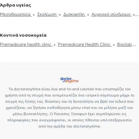
Σπονδυλόλυση
Κάταγμα
Αρθροσκόπηση
Μεταταρσαλγία
Ορθοπαιδικοί και Ορθοπαιδικοί Χειρουργοί στην Αθήνα
Άρθρα υγείας
Ηλεκτρονική συνταγογράφηση
Οστεοαρθρίτιδα
Πελματιαία
Ορθοπαιδικοί και Ορθοπαιδικοί Χειρουργοί στο Ψυχικό
Μεσοθεραπεία
Σκολίωση
Δισκοκήλη
Αυχενικό σύνδρομο
απονευρωσίτιδα
Κύστη Baker
Περιαρθρίτιδα ώμου
Ορθοπαιδικοί και Ορθοπαιδικοί Χειρουργοί στο Νέο Ψυχικό
Επικονδυλίτιδα
Οστεοαρθρίτιδα
Σπονδυλοδεσία
Σύνδρομο
Ρομποτική χειρουργική
Πελματογράφημα
Βλαστοκύτταρα
Ορθοπαιδικοί και Ορθοπαιδικοί Χειρουργοί στη Θεσσαλονίκη
καρπιαίου σωλήνα
(Πλάσμα πλούσιο σε αιμοπετάλια)
Αρθροπλαστική
Ορθοπαιδικοί και Ορθοπαιδικοί Χειρουργοί στα Μελίσσια
Κοντινά νοσοκομεία
Αρθροπλαστική γόνατος
Αρθροπλαστική ισχίου
Ορθοπαιδικοί και Ορθοπαιδικοί Χειρουργοί στη Νέα φιλοθέη
Premedicare health clinic
Premedicare Health Clinic
Bioclab
Ορθοπαιδικοί και Ορθοπαιδικοί Χειρουργοί στους Αμπελόκηπους
Ιδιωτικά Πολυιατρεία
Center NT-CardioMetabolics
Ιάζω
Ορθοπαιδικοί και Ορθοπαιδικοί Χειρουργοί στην Πεύκη
Ορθοπαιδικοί και Ορθοπαιδικοί Χειρουργοί στην Πανόρμου
Ορθοπαιδικοί και Ορθοπαιδικοί Χειρουργοί στο Γαλάτσι
Ορθοπαιδικοί και Ορθοπαιδικοί Χειρουργοί στην Κηφισιά
Ορθοπαιδικοί και Ορθοπαιδικοί Χειρουργοί στο Νέο Ηράκλειο
Το doctoranytime είναι ένα end-to-end solution που υποστηρίζει τον
χρήστη από τη στιγμή που αντιμετωπίζει ένα ιατρικό σύμπτωμα μέχρι τη
Ορθοπαιδικοί και Ορθοπαιδικοί Χειρουργοί στου Ζωγράφου
στιγμή της λύσης του, δίνοντας του τη δυνατότητα να βρεί τον ειδικό που
Ορθοπαιδικοί και Ορθοπαιδικοί Χειρουργοί στην Πλατεία Μαβίλη
χρειάζεται, να ζητήσει καθοδήγηση μέσω chat και να μιλήσει μαζί του
μέσω βιντεοκλήσης. Ο Ρουσσης Ξενοφων έχει συμπληρώσει τις
πληροφορίες που αναγράφονται, οι οποίες τίθενται υπό επεξεργασία
από την ομάδα του doctoranytime.