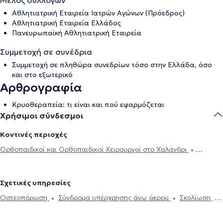
Μέλος συλλόγων
Αθλητιατρική Εταιρεία Ιατρών Αγώνων (Πρόεδρος)
Αθλητιατρική Εταιρεία Ελλάδος
Πανευρωπαϊκή Αθλητιατρική Εταιρεία
Συμμετοχή σε συνέδρια
Συμμετοχή σε πληθώρα συνεδρίων τόσο στην Ελλάδα, όσο
και στο εξωτερικό
Αρθρογραφία
Κρυοθεραπεία: τι είναι και πού εφαρμόζεται
Χρήσιμοι σύνδεσμοι
Κοντινές περιοχές
Ορθοπαιδικοί και Ορθοπαιδικοί Χειρουργοί στο Χαλάνδρι
Ορθοπαιδικοί και Ορθοπαιδικοί Χειρουργοί στον Χολαργό
Ορθοπαιδικοί και Ορθοπαιδικοί Χειρουργοί στα Βριλήσσια
Σχετικές υπηρεσίες
Ορθοπαιδικοί και Ορθοπαιδικοί Χειρουργοί στην Παλλήνη
Οστεοπόρωση
Σύνδρομα υπέρχρησης άνω άκρου
Σκολίωση
Ορθοπαιδικοί και Ορθοπαιδικοί Χειρουργοί στον Γέρακα
Τραυματισμοί τενόντων και νεύρων άνω άκρου
Σπονδυλολίσθηση
Ορθοπαιδικοί και Ορθοπαιδικοί Χειρουργοί στο Μαρούσι