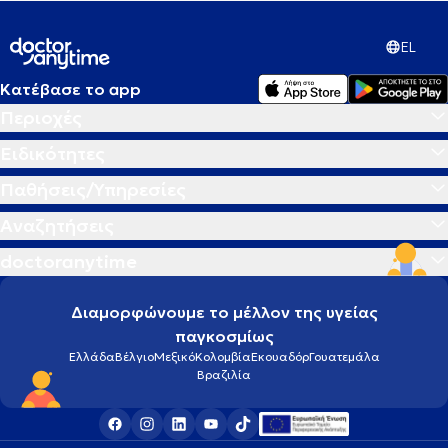
EL
Κατέβασε το app
Περιοχές
Ειδικότητες
Παθήσεις/Υπηρεσίες
Αναζητήσεις
doctoranytime
Διαμορφώνουμε το μέλλον της υγείας
παγκοσμίως
Ελλάδα
Βέλγιο
Μεξικό
Κολομβία
Εκουαδόρ
Γουατεμάλα
Βραζιλία