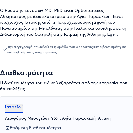
Ο
Ρούσσης Ξενοφών
MD, PhD είναι Ορθοπαιδικός -
Αθλητίατρος με ιδιωτικό ιατρείο στην Αγία Παρασκευή. Είναι
πτυχιούχος Ιατρικής από τη Ιατροχειρουργική Σχολή του
Πανεπιστημίου της Μπολώνιας στην Ιταλία και ολοκλήρωσε τη
Διδακτορική του διατριβή στην Ιατρική της Άθλησης. Έχει
ειδικευτεί στην Ορθοπαιδική Χειρουργική στο Γενικό Νοσοκομείο
Αττικής ΚΑΤ και στο 1ο Θεραπευτήριο ΙΚΑ (Παπαδημητρίου).
Την περιγραφή επιμελείται η ομάδα του doctoranytime βασισμένη σε
Ακόμη, η ειδίκευσή του στη συντηρητική και χειρουργική θεραπεία
επαληθευμένες πληροφορίες.
αθλητικών κακώσεων, ιδιαίτερα όταν αφορούν το γόνατο, καθώς
και η μεγάλη εργασιακή του εμπειρία σε αναγνωρισμένα
Νοσοκομεία και Αθλητικούς Συλλόγους, του επιτρέπουν να
Διαθεσιμότητα
αντιμετωπίζει μεγάλο εύρος περιστατικών. Αναλυτικότερα,
διαθέτει πολύτιμη εργασιακή εμπειρία ως Αθλητίατρος σε μεγάλο
Η διαθεσιμότητα του ειδικού εξαρτάται από την υπηρεσία που
αριθμό αθλητικών ομάδων ποδοσφαίρου και ως Καθηγητής σε
θα επιλέξεις.
σχολές προπονητικής ποδοσφαίρου στα μαθήματα
Αθλητιατρικής, Ανατομίας και Διαιτολογίας. Επιπλέον,
αξιοσημείωτο είναι ότι υπήρξε επίσημος ιατρός στους
Ιατρείο 1
Ολυμπιακούς Αγώνες της Αθήνας, της Νότιας Κορέας και στους
Προολυμπιακούς της Αυστραλίας. Τέλος, ο γιατρός είναι
Λεωφόρος Μεσογείων 439 , Αγία Παρασκευή, Αττική
Πρόεδρος της Αθλητιατρικής Εταιρείας Ιατρών Αγώνων, μέλος
Επόμενη διαθεσιμότητα
της Αθλητιατρικής Εταιρείας Ελλάδος και της Πανευρωπαϊκής