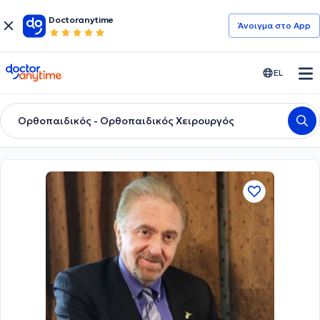
Doctoranytime
Άνοιγμα στο App
doctoranytime
EL
Ορθοπαιδικός - Ορθοπαιδικός Χειρουργός