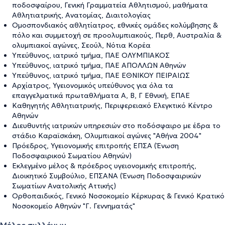
ποδοσφαίρου, Γενική Γραμματεία Αθλητισμού, μαθήματα
Αθλητιατρικής, Ανατομίας, Διαιτολογίας
Ομοσπονδιακός αθλητίατρος, εθνικές ομάδες κολύμβησης &
πόλο και συμμετοχή σε προολυμπιακούς, Περθ, Αυστραλία &
ολυμπιακοί αγώνες, Σεούλ, Νότια Κορέα
Υπεύθυνος, ιατρικό τμήμα, ΠΑΕ ΟΛΥΜΠΙΑΚΟΣ
Υπεύθυνος, ιατρικό τμήμα, ΠΑΕ ΑΠΟΛΛΩΝ Αθηνών
Υπεύθυνος, ιατρικό τμήμα, ΠΑΕ ΕΘΝΙΚΟΥ ΠΕΙΡΑΙΩΣ
Αρχίατρος, Υγειονομικός υπεύθυνος για όλα τα
επαγγελματικά πρωταθλήματα Α, Β, Γ Εθνική, ΕΠΑΕ
Καθηγητής Αθλητιατρικής, Περιφερειακό Ελεγκτικό Κέντρο
Αθηνών
Διευθυντής ιατρικών υπηρεσιών στο ποδόσφαιρο με έδρα το
στάδιο Καραϊσκάκη, Ολυμπιακοί αγώνες "Αθήνα 2004"
Πρόεδρος, Υγειονομικής επιτροπής ΕΠΣΑ (Ένωση
Ποδοσφαιρικού Σωματίου Αθηνών)
Εκλεγμένο μέλος & πρόεδρος υγειονομικής επιτροπής,
Διοικητικό Συμβούλιο, ΕΠΣΑΝΑ (Ένωση Ποδοσφαιρικών
Σωματίων Ανατολικής Αττικής)
Ορθοπαιδικός, Γενικό Νοσοκομείο Κέρκυρας & Γενικό Κρατικό
Νοσοκομείο Αθηνών "Γ. Γεννηματάς"