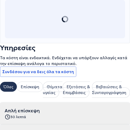
Αθλητιατρικής Εταιρείας, ενώ συμμετέχει ενεργά σε συνέδρια που
διεξάγονται τόσο στην Ελλάδα, όσο και στο εξωτερικό.
Υπηρεσίες
Τα κόστη είναι ενδεικτικά. Ενδέχεται να υπάρξουν αλλαγές κατά
την επίσκεψη ανάλογα το περιστατικό.
Συνδέσου για να δεις όλα τα κόστη
Όλες
Επίσκεψη
Θέματα
Εξετάσεις &
Βεβαιώσεις &
υγείας
Επεμβάσεις
Συνταγογράφηση
Απλή επίσκεψη
30 λεπτά