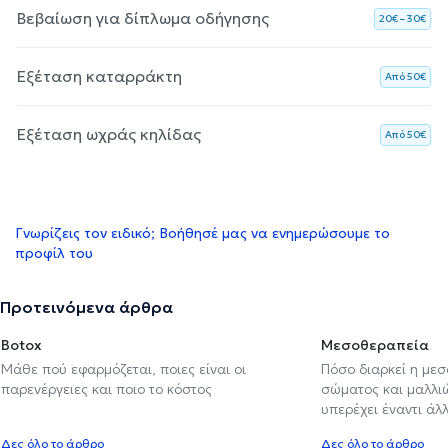
Βεβαίωση για δίπλωμα οδήγησης
20€ – 30€
Εξέταση καταρράκτη
Aπό 50€
Εξέταση ωχράς κηλίδας
Aπό 50€
Γνωρίζεις τον ειδικό; Βοήθησέ μας να ενημερώσουμε το
προφίλ του
Προτεινόμενα άρθρα
Botox
Μεσοθεραπεία
Μάθε πού εφαρμόζεται, ποιες είναι οι
Πόσο διαρκεί η με
παρενέργειες και ποιο το κόστος
σώματος και μαλλιών
υπερέχει έναντι ά
Δες όλο το άρθρο
Δες όλο το άρθρο