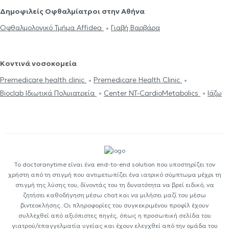
Δημοφιλείς Οφθαλμίατροι στην Αθήνα
Οφθαλμολογικό Τμήμα Affidea
Γιαβή Βαρβάρα
Κοντινά νοσοκομεία
Premedicare health clinic
Premedicare Health Clinic
Bioclab Ιδιωτικά Πολυιατρεία
Center NT-CardioMetabolics
Ιάζω
Το doctoranytime είναι ένα end-to-end solution που υποστηρίζει τον
χρήστη από τη στιγμή που αντιμετωπίζει ένα ιατρικό σύμπτωμα μέχρι τη
στιγμή της λύσης του, δίνοντάς του τη δυνατότητα να βρεί ειδικό, να
ζητήσει καθοδήγηση μέσω chat και να μιλήσει μαζί του μέσω
βιντεοκλήσης. Οι πληροφορίες του συγκεκριμένου προφίλ έχουν
συλλεχθεί από αξιόπιστες πηγές, όπως η προσωπική σελίδα του
γιατρού/επαγγελματία υγείας και έχουν ελεγχθεί από την ομάδα του