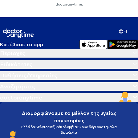
doctoranytime.
EL
Κατέβασε το app
Περιοχές
Ειδικότητες
Παθήσεις/Υπηρεσίες
Αναζητήσεις
doctoranytime
Διαμορφώνουμε το μέλλον της υγείας
παγκοσμίως
Ελλάδα
Βέλγιο
Μεξικό
Κολομβία
Εκουαδόρ
Γουατεμάλα
Βραζιλία