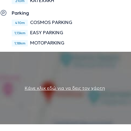
ΚΑΤΕΧΑΚΗ
210m
Parking
COSMOS PARKING
410m
EASY PARKING
1,13km
MOTOPARKING
1,18km
Κάνε κλικ εδώ για να δεις τον χάρτη