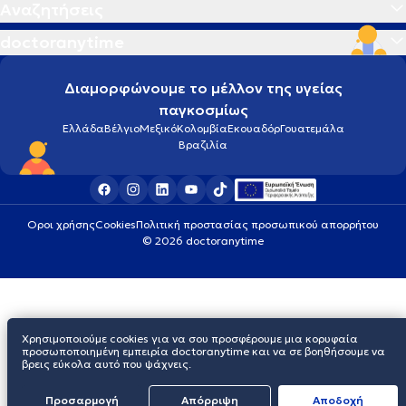
Αναζητήσεις
doctoranytime
Διαμορφώνουμε το μέλλον της υγείας
παγκοσμίως
Ελλάδα
Βέλγιο
Μεξικό
Κολομβία
Εκουαδόρ
Γουατεμάλα
Βραζιλία
Οροι χρήσης
Cookies
Πολιτική προστασίας προσωπικού απορρήτου
© 2026 doctoranytime
Χρησιμοποιούμε cookies για να σου προσφέρουμε μια κορυφαία
προσωποποιημένη εμπειρία doctoranytime και να σε βοηθήσουμε να
βρεις εύκολα αυτό που ψάχνεις.
Προσαρμογή
Απόρριψη
Aποδοχή