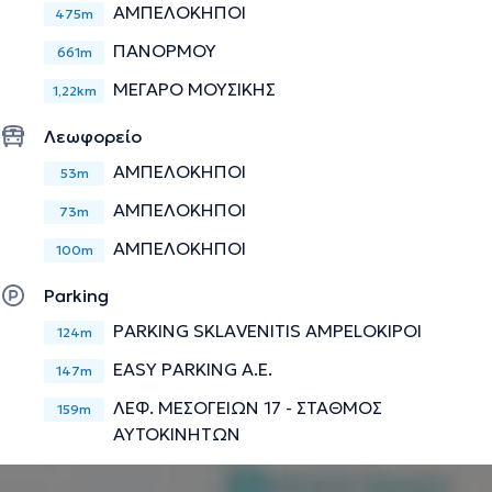
ΑΜΠΕΛΟΚΗΠΟΙ
475m
πάνω σε θέματα οδοντιατρικής.
ΠΑΝΟΡΜΟΥ
661m
ΜΕΓΑΡΟ ΜΟΥΣΙΚΗΣ
Την περιγραφή επιμελείται η ομάδα του doctoranytime βασισμένη σε
1,22km
επαληθευμένες πληροφορίες.
Λεωφορείο
ΑΜΠΕΛΟΚΗΠΟΙ
53m
ΑΜΠΕΛΟΚΗΠΟΙ
73m
ΑΜΠΕΛΟΚΗΠΟΙ
100m
Parking
PARKING SKLAVENITIS AMPELOKIPOI
124m
EASY PARKING Α.Ε.
147m
ΛΕΦ. ΜΕΣΟΓΕΙΩΝ 17 - ΣΤΑΘΜΟΣ
159m
ΑΥΤΟΚΙΝΗΤΩΝ