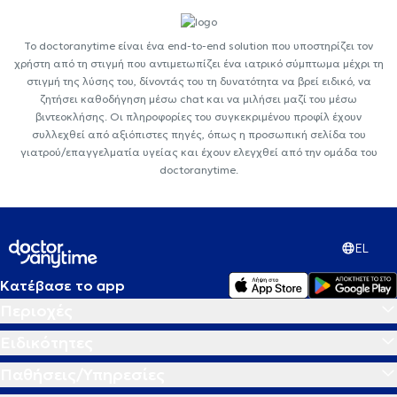
Το doctoranytime είναι ένα end-to-end solution που υποστηρίζει τον
χρήστη από τη στιγμή που αντιμετωπίζει ένα ιατρικό σύμπτωμα μέχρι τη
στιγμή της λύσης του, δίνοντάς του τη δυνατότητα να βρεί ειδικό, να
ζητήσει καθοδήγηση μέσω chat και να μιλήσει μαζί του μέσω
βιντεοκλήσης. Οι πληροφορίες του συγκεκριμένου προφίλ έχουν
συλλεχθεί από αξιόπιστες πηγές, όπως η προσωπική σελίδα του
γιατρού/επαγγελματία υγείας και έχουν ελεγχθεί από την ομάδα του
doctoranytime.
EL
Κατέβασε το app
Περιοχές
Ειδικότητες
Παθήσεις/Υπηρεσίες