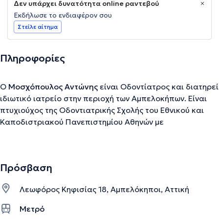
Δεν υπάρχει δυνατότητα online ραντεβού
Εκδήλωσε το ενδιαφέρον σου
Στείλε αίτημα
Πληροφορίες
Ο
Μοσχόπουλος Αντώνης
είναι Οδοντίατρος και διατηρεί
ιδιωτικό ιατρείο στην περιοχή των Αμπελοκήπων. Είναι
πτυχιούχος της Οδοντιατρικής Σχολής του Εθνικού και
Καποδιστριακού Πανεπιστημίου Αθηνών με
μετεκπαίδευση στη στοματολογία στο Νοσοκομείο
Δερματικών και Αφροδίσιων Νόσων Αθηνών "Ανδρέας
Συγγρός". Παράλληλα, έχει μετεκπαιδευτεί και στην
Πρόσβαση
εμφυτευματολογία στο University of Cologne της
Γερμανίας και στο Πανεπιστημιακό Γενικό Νοσοκομείο
Λεωφόρος Κηφισίας 18, Αμπελόκηποι, Αττική
"Αττικόν". Ο ιατρός μέσα από τη διαρκή συμμετοχή σε
πλήθος συνεδρίων, ημερίδων και πρακτικών σεμιναρίων
Μετρό
στην Ελλάδα και το εξωτερικό ενημερώνεται συνεχώς