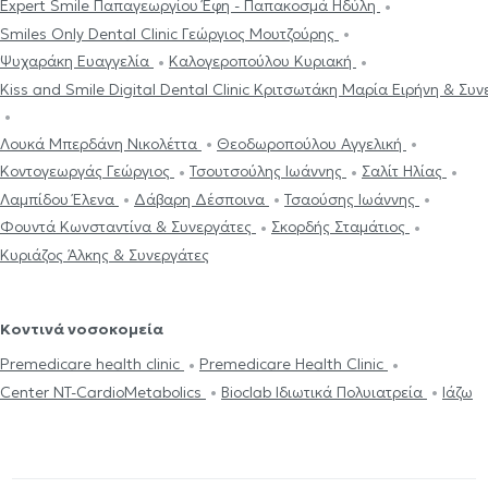
Expert Smile Παπαγεωργίου Έφη - Παπακοσμά Ηδύλη
Smiles Only Dental Clinic Γεώργιος Μουτζούρης
Ψυχαράκη Ευαγγελία
Καλογεροπούλου Κυριακή
Kiss and Smile Digital Dental Clinic Κριτσωτάκη Μαρία Ειρήνη & Συν
Λουκά Μπερδάνη Νικολέττα
Θεοδωροπούλου Αγγελική
Κοντογεωργάς Γεώργιος
Τσουτσούλης Ιωάννης
Σαλίτ Ηλίας
Λαμπίδου Έλενα
Δάβαρη Δέσποινα
Τσαούσης Ιωάννης
Φουντά Κωνσταντίνα & Συνεργάτες
Σκορδής Σταμάτιος
Κυριάζος Άλκης & Συνεργάτες
Κοντινά νοσοκομεία
Premedicare health clinic
Premedicare Health Clinic
Center NT-CardioMetabolics
Bioclab Ιδιωτικά Πολυιατρεία
Ιάζω