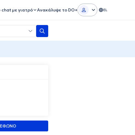
e chat με γιατρό
Ανακάλυψε το DO+
EL
ΛΕΦΩΝΟ