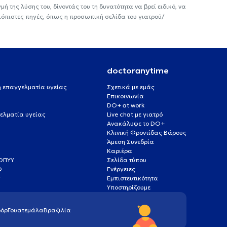
ή της λύσης του, δίνοντάς του τη δυνατότητα να βρεί ειδικό, να
ιόπιστες πηγές, όπως η προσωπική σελίδα του γιατρού/
doctoranytime
 ή επαγγελματία υγείας
Σχετικά με εμάς
Επικοινωνία
DO+ at work
ελματία υγείας
Live chat με γιατρό
Ανακάλυψε το DO+
Κλινική Φροντίδας Βάρους
Άμεση Συνεδρία
Καριέρα
ΕΟΠΥΥ
Σελίδα τύπου
Q
Ενέργειες
ς
Εμπιστευτικότητα
Υποστηρίζουμε
όρ
Γουατεμάλα
Βραζιλία