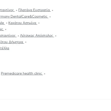
ταντίνος
Πλατάνα Ευστρατία
armony DentalCare&Cosmetic
ile
Κεκάτου Ασημίνα
nic
σταντίνος
Λέτσικας Απόστολος
- Τότου Δήμητρα
τέλλα
Premedicare health clinic