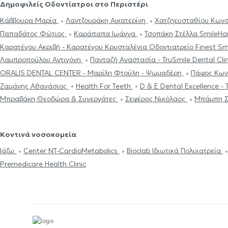
Δημοφιλείς Οδοντίατροι στο Περιστέρι
Κάββουρα Μαρία
Λαντζουράκη Αικατερίνη
Χατζηευσταθίου Κωνσ
Παπαδάτος Φώτιος
Καράπαπα Ιωάννα
Τσοπάκη Στέλλα SmileH
Καρατέγου Ακριβή - Καρατέγου Κρυσταλένια Οδοντιατρείο Finest Sm
Λαμπροπούλου Αντιγόνη
Πανταζή Αναστασία - TruSmile Dental Cli
ORALIS DENTAL CENTER - Μαρίλη Φτούλη - Ψωμαδέρη
Πάφος Κων
Ζαμάνης Αθανάσιος
Health For Teeth
D & E Dental Excellence 
Μπραβάκη Θεοδώρα & Συνεργάτες
Σεφέρος Νικόλαος
Μπάμπη Σ
Κοντινά νοσοκομεία
Ιάζω
Center NT-CardioMetabolics
Bioclab Ιδιωτικά Πολυιατρεία
Premedicare Health Clinic