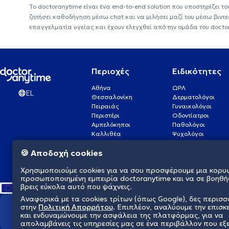
Το doctoranytime είναι ένα end-to-end solution που υποστηρίζει το
ζητήσει καθοδήγηση μέσω chat και να μιλήσει μαζί του μέσω βιντ
επαγγελματία υγείας και έχουν ελεγχθεί από την ομάδα του docto
Περιοχές
Ειδικότητες
Αθήνα
ΩΡΛ
EL
Θεσσαλονίκη
Δερματολόγοι
Πειραιάς
Γυναικολόγοι
Περιστέρι
Οδοντίατροι
Αμπελόκηποι
Παθολόγοι
Καλλιθέα
Ψυχολόγοι
Πάτρα
Οφθαλμίατροι
🍪 Αποδοχή cookies
Γλυφάδα
Ενδοκρινολόγοι
Νίκαια
Ουρολόγοι
Χρησιμοποιούμε cookies για να σου προσφέρουμε μια κορυ
Νέα Σμύρνη
Καρδιολόγοι
προσωποποιημένη εμπειρία doctoranytime και να σε βοηθή
βρεις εύκολα αυτό που ψάχνεις.
Αναφορικά με τα cookies τρίτων (όπως Google), δες περισ
στην
Πολιτική Απορρήτου
. Επιπλέον, αναλύουμε την επισκ
Διαμορφώνουμε το μέλλον τη
και ενδυναμώνουμε την ασφάλεια της πλατφόρμας, για να
απολαμβάνεις τις υπηρεσίες μας σε ένα περιβάλλον που εξ