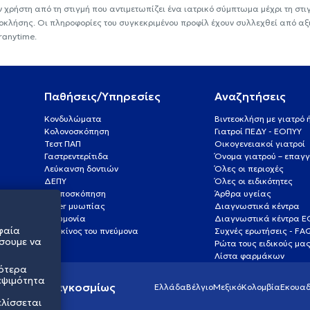
ν χρήστη από τη στιγμή που αντιμετωπίζει ένα ιατρικό σύμπτωμα μέχρι τη στιγμ
εοκλήσης. Οι πληροφορίες του συγκεκριμένου προφίλ έχουν συλλεχθεί από αξ
ranytime.
Παθήσεις/Υπηρεσίες
Αναζητήσεις
Κονδυλώματα
Βιντεοκλήση με γιατρό
Κολονοσκόπηση
Γιατροί ΠΕΔΥ - ΕΟΠΥΥ
Τεστ ΠΑΠ
Οικογενειακοί γιατροί
Γαστρεντερίτιδα
Όνομα γιατρού – επαγγ
Λεύκανση δοντιών
Όλες οι περιοχές
ΔΕΠΥ
Όλες οι ειδικότητες
Κολποσκόπηση
Άρθρα υγείας
Laser μυωπίας
Διαγνωστικά κέντρα
Πνευμονία
Διαγνωστικά κέντρα 
φαία
Καρκίνος του πνεύμονα
Συχνές ερωτήσεις - FA
σουμε να
Ρώτα τους ειδικούς μα
Λίστα φαρμάκων
σότερα
εψιμότητα
ς υγείας παγκοσμίως
Ελλάδα
Βέλγιο
Μεξικό
Κολομβία
Εκουαδ
ελίσσεται