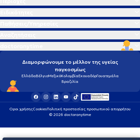
Περιοχές
Ειδικότητες
Παθήσεις/Υπηρεσίες
Αναζητήσεις
doctoranytime
Διαμορφώνουμε το μέλλον της υγείας
παγκοσμίως
Ελλάδα
Βέλγιο
Μεξικό
Κολομβία
Εκουαδόρ
Γουατεμάλα
Βραζιλία
Οροι χρήσης
Cookies
Πολιτική προστασίας προσωπικού απορρήτου
© 2026 doctoranytime