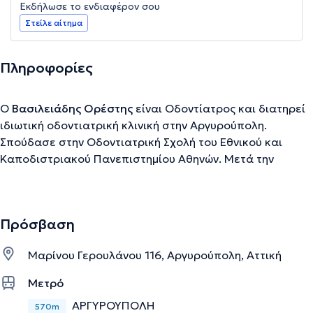
Εκδήλωσε το ενδιαφέρον σου
Στείλε αίτημα
Πληροφορίες
Ο
Βασιλειάδης Ορέστης
είναι Οδοντίατρος και διατηρεί
ιδιωτική οδοντιατρική κλινική στην Αργυρούπολη.
Σπούδασε στην Οδοντιατρική Σχολή του Εθνικού και
Καποδιστριακού Πανεπιστημίου Αθηνών. Μετά την
ολοκλήρωση των σπουδών του, υπήρξε μέλος της
γναθοπροσωπικής χειρουργικής ομάδας στο Νοσοκομείο
Παίδων "Παναγιώτης & Αγλαΐα Κυριακού" και Ιατρικό
Πρόσβαση
Κέντρο Αθηνών. Για περισσότερα από 15 χρόνια ηγείται
της ομάδας iCLINIC, έχοντας επιτυχημένα τοποθετήσει
Μαρίνου Γερουλάνου 116, Αργυρούπολη, Αττική
χιλιάδες οδοντικά εμφυτεύματα. Αποτελεί ενεργό μέλος
μιας παγκόσμιας ομάδας Οδοντιάτρων η οποία ηγείται
Μετρό
της έρευνας και ανάπτυξης βιοϋλικών με στόχο την οστική
ΑΡΓΥΡΟΥΠΟΛΗ
570m
αναγέννηση. Καθ’ όλη τη σταδιοδρομία του, συμμετείχε