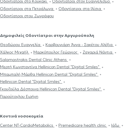
Οδοντίατροι στο Κουκάκι
Οδοντίατροι στον Ευαγγελισμό
Οδοντίατροι στα Πετράλωνα
Οδοντίατροι στα Ιλίσια
Οδοντίατροι στου Ζωγράφου
Δημοφιλείς Οδοντίατροι στην Αργυρούπολη
Θεοδώρου Ευαγγελία
Καρβουνιάρη Άννα - Σακέτου Αλέξια
Χάλκος Μιχαήλ
Μαρκόπουλος Γεώργιος
Ζαχαριά Νάντια
Salamastrakis Dental Clinic Athens
Μερτή Κωνσταντίνα Hellinicon Dental "Digital Smiles"
Μπαμπαλή Μάρθα Hellinicon Dental "Digital Smiles"
Hellinicon Dental "Digital Smiles"
Γκουζούλα Δέσποινα Hellinicon Dental "Digital Smiles"
Παρούτογλου Ειρήνη
Κοντινά νοσοκομεία
Center NT-CardioMetabolics
Premedicare health clinic
Ιάζω