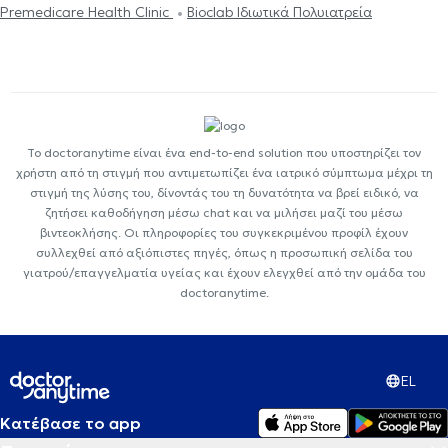
Premedicare Health Clinic
Bioclab Ιδιωτικά Πολυιατρεία
Το doctoranytime είναι ένα end-to-end solution που υποστηρίζει τον
χρήστη από τη στιγμή που αντιμετωπίζει ένα ιατρικό σύμπτωμα μέχρι τη
στιγμή της λύσης του, δίνοντάς του τη δυνατότητα να βρεί ειδικό, να
ζητήσει καθοδήγηση μέσω chat και να μιλήσει μαζί του μέσω
βιντεοκλήσης. Οι πληροφορίες του συγκεκριμένου προφίλ έχουν
συλλεχθεί από αξιόπιστες πηγές, όπως η προσωπική σελίδα του
γιατρού/επαγγελματία υγείας και έχουν ελεγχθεί από την ομάδα του
doctoranytime.
EL
Κατέβασε το app