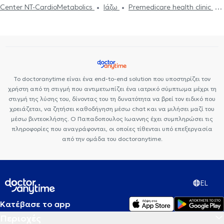
Center NT-CardioMetabolics
Ιάζω
Premedicare health clinic
Premedicare Health Clinic
Bioclab Ιδιωτικά Πολυιατρεία
Το doctoranytime είναι ένα end-to-end solution που υποστηρίζει τον
χρήστη από τη στιγμή που αντιμετωπίζει ένα ιατρικό σύμπτωμα μέχρι τη
στιγμή της λύσης του, δίνοντας του τη δυνατότητα να βρεί τον ειδικό που
χρειάζεται, να ζητήσει καθοδήγηση μέσω chat και να μιλήσει μαζί του
μέσω βιντεοκλήσης. Ο Παπαδοπουλος Ιωαννης έχει συμπληρώσει τις
πληροφορίες που αναγράφονται, οι οποίες τίθενται υπό επεξεργασία
από την ομάδα του doctoranytime.
EL
Κατέβασε το app
Περιοχές