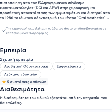
πιστοποίηση από τον Ελληνογερμανικό σύνδεσμο
εμφυτευματολογίας (DGI και APW) στην χειρουργική και
προσθετική αποκατάσταση των εμφυτευμάτων και διατηρεί από
το 1986 το ιδιωτικό οδοντιατρικό του κέντρο "Οral Αesthetics"
στον Άγιο Δημήτριο. Διαθέτει ιδιαίτερη εμπειρία στην
προληπτική αλλά και στην αισθητική οδοντιατρική. Στο
Την περιγραφή επιμελείται η ομάδα του doctoranytime βασισμένη σε
οδοντιατρικό κέντρο προσφέρεται ένα πλήρες φάσμα
επαληθευμένες πληροφορίες.
οδοντιατρικών εργασιών που προσαρμόζεται στις ανάγκες του
κάθε ασθενούς. Διαθέτοντας τον πλέον σύγχρονο εξοπλισμό,
τεχνογνωσία και εξειδικευμένους συνεργάτες, ο Παπαδόπουλος
Εμπειρία
Ιωάννης προσφέρει υπηρεσίες υψηλής ποιότητας, τόσο στον
χώρο της θεραπευτικής οδοντιατρικής, όσο και στον τομέα της
Σχετική εμπειρία
αισθητικής οδοντιατρικής.
Αισθητική Οδοντιατρική
Εμφυτεύματα
Λεύκανση δοντιών
5 συστάσεις ασθενών
Διαθεσιμότητα
Η διαθεσιμότητα του ειδικού εξαρτάται από την υπηρεσία που
θα επιλέξεις.