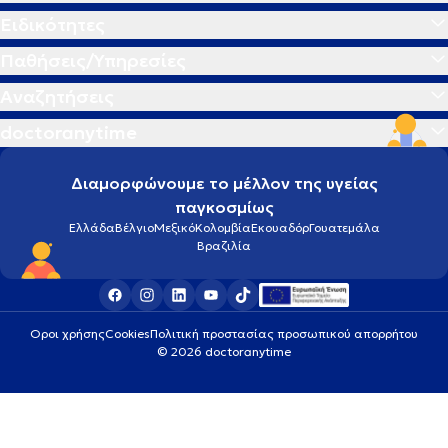
Ειδικότητες
Παθήσεις/Υπηρεσίες
Αναζητήσεις
doctoranytime
Διαμορφώνουμε το μέλλον της υγείας
παγκοσμίως
Ελλάδα
Βέλγιο
Μεξικό
Κολομβία
Εκουαδόρ
Γουατεμάλα
Βραζιλία
Οροι χρήσης
Cookies
Πολιτική προστασίας προσωπικού απορρήτου
© 2026 doctoranytime