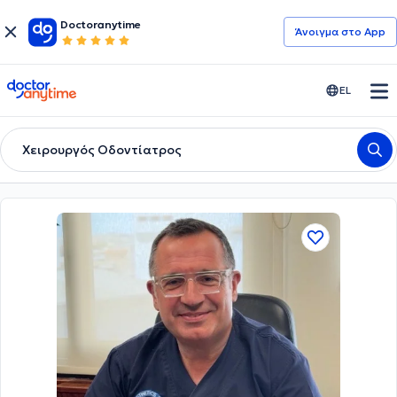
Doctoranytime
Άνοιγμα στο App
doctoranytime
EL
Χειρουργός Οδοντίατρος