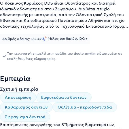
Ο
Κόκκινος Κυριάκος
DDS είναι Οδοντίατρος και διατηρεί
ιδιωτικό οδοντιατρείο στου Ζωγράφου. Διαθέτει πτυχίο
οδοντιατρικής με υποτροφία, από την Οδοντιατρική Σχολή του
Εθνικού και Καποδιστριακού Πανεπιστημίου Αθηνών και πτυχίο
οδοντικής τεχνολογίας από το Τεχνολογικό Εκπαιδευτικό Ίδρυμα
Αθηνών. Είναι τέως Eπιστημονικός Συνεργάτης του Β΄ Τμήματος
Εμφυτευμάτων, Οδοντικής, Ιστικής και Οστικής Ανάπλασης του
Μέλος του δικτύου DO+
Αριθμός αδείας: 12403
Νοσοκομείου "Ερρίκος Ντυνάν" και έχει συνεργαστεί με ιατρεία
και κλινικές στην Αθήνα, στη Βούλα και στην Παλλήνη. Επιπλέον,
Την περιγραφή επιμελείται η ομάδα του doctoranytime βασισμένη σε
έχει διατελέσει Επιστημονικός Συνεργάτης στο Τμήμα Ακίνητης
επαληθευμένες πληροφορίες.
Προσθετικής της Οδοντιατρικής Σχολής του Εθνικού και
Καποδιστριακού Πανεπιστημίου Αθηνών. Τέλος, ο οδοντίατρος
συμμετέχει σε πλήθος συνεδρίων στην Ελλάδα και το εξωτερικό
Εμπειρία
στα πλαίσια της συνεχούς κατάρτισης και είναι μέλος του
Οδοντιατρικού Συλλόγου Αθηνών.
Σχετική εμπειρία
Απονεύρωση
Εμφυτεύματα δοντιών
Καθαρισμός δοντιών
Ουλίτιδα - περιοδοντίτιδα
Σφράγισμα δοντιού
Επιστημονικός συνεργάτης του Β΄ Τμήματος Εμφυτευμάτων,