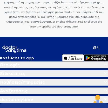
χρήστη από τη στιγμή που αντιμετωπίζει ένα ιατρικό σύμπτωμα μέχρι τη
στιγμή της λύσης του, δίνοντας του τη δυνατότητα να βρεί τον ειδικό που
χρειάζεται, να ζητήσει καθοδήγηση μέσω chat και να μιλήσει μαζί του
μέσω βιντεοκλήσης. Ο Κοκκινος Κυριακος έχει συμπληρώσει τις
πληροφορίες που αναγράφονται, οι οποίες τίθενται υπό επεξεργασία
από την ομάδα του doctoranytime.
EL
Κατέβασε το app
Περιοχές
Ειδικότητες
Παθήσεις/Υπηρεσίες
Αναζητήσεις
doctoranytime