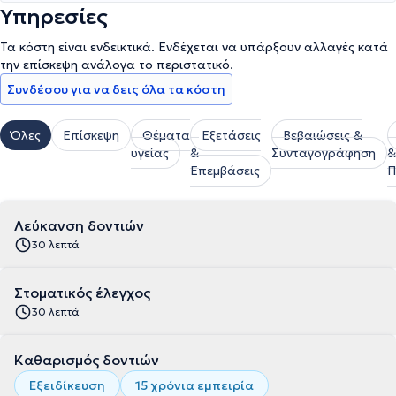
Υπηρεσίες
Τα κόστη είναι ενδεικτικά. Ενδέχεται να υπάρξουν αλλαγές κατά
την επίσκεψη ανάλογα το περιστατικό.
Συνδέσου για να δεις όλα τα κόστη
Όλες
Επίσκεψη
Θέματα
Εξετάσεις
Βεβαιώσεις &
υγείας
&
Συνταγογράφηση
&
Επεμβάσεις
Π
Λεύκανση δοντιών
30 λεπτά
Στοματικός έλεγχος
30 λεπτά
Καθαρισμός δοντιών
Εξειδίκευση
15 χρόνια εμπειρία