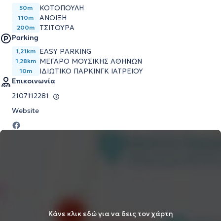
ΚΟΤΟΠΟΥΛΗ
50m
ΑΝΟΙΞΗ
110m
ΤΣΙΤΟΥΡΑ
200m
Parking
EASY PARKING
1,21km
ΜΕΓΆΡΟ ΜΟΥΣΙΚΉΣ ΑΘΗΝΏΝ
1,28km
ΙΔΙΩΤΙΚΟ ΠΑΡΚΙΝΓΚ ΙΑΤΡΕΙΟΥ
10m
Επικοινωνία
2107112281
Website
Κάνε κλικ εδώ για να δεις τον χάρτη