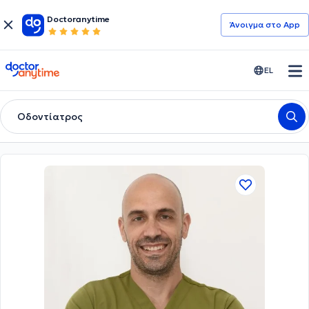
Doctoranytime
Άνοιγμα στο App
doctoranytime
EL
Οδοντίατρος