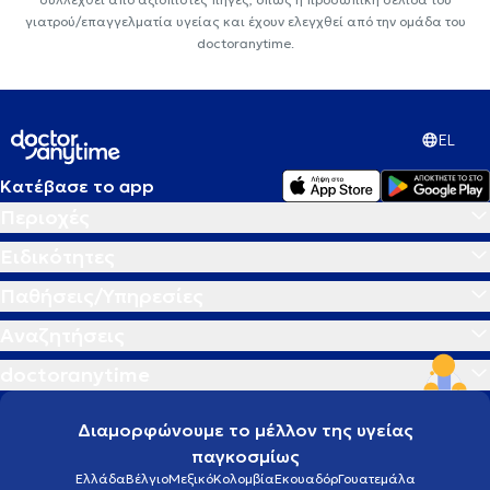
γιατρού/επαγγελματία υγείας και έχουν ελεγχθεί από την ομάδα του
doctoranytime.
EL
Κατέβασε το app
Περιοχές
Ειδικότητες
Παθήσεις/Υπηρεσίες
Αναζητήσεις
doctoranytime
Διαμορφώνουμε το μέλλον της υγείας
παγκοσμίως
Ελλάδα
Βέλγιο
Μεξικό
Κολομβία
Εκουαδόρ
Γουατεμάλα