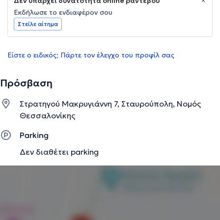
Δεν υπάρχει δυνατότητα online ραντεβού
Εκδήλωσε το ενδιαφέρον σου
Στείλε αίτημα
Είστε ο ειδικός; Πάρτε τον έλεγχο του προφίλ σας
Πρόσβαση
Στρατηγού Μακρυγιάννη 7, Σταυρούπολη, Νομός
Θεσσαλονίκης
Parking
Δεν διαθέτει parking