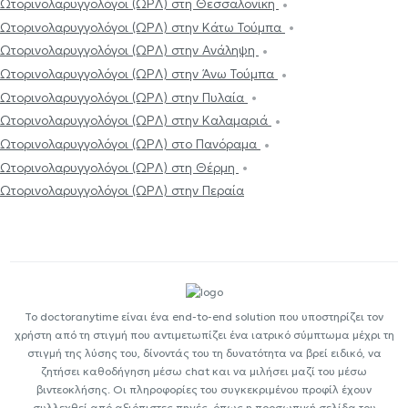
Ωτορινολαρυγγολόγοι (ΩΡΛ) στη Θεσσαλονίκη
Ωτορινολαρυγγολόγοι (ΩΡΛ) στην Κάτω Τούμπα
Ωτορινολαρυγγολόγοι (ΩΡΛ) στην Ανάληψη
Ωτορινολαρυγγολόγοι (ΩΡΛ) στην Άνω Τούμπα
Ωτορινολαρυγγολόγοι (ΩΡΛ) στην Πυλαία
Ωτορινολαρυγγολόγοι (ΩΡΛ) στην Καλαμαριά
Ωτορινολαρυγγολόγοι (ΩΡΛ) στο Πανόραμα
Ωτορινολαρυγγολόγοι (ΩΡΛ) στη Θέρμη
Ωτορινολαρυγγολόγοι (ΩΡΛ) στην Περαία
Το doctoranytime είναι ένα end-to-end solution που υποστηρίζει τον
χρήστη από τη στιγμή που αντιμετωπίζει ένα ιατρικό σύμπτωμα μέχρι τη
στιγμή της λύσης του, δίνοντάς του τη δυνατότητα να βρεί ειδικό, να
ζητήσει καθοδήγηση μέσω chat και να μιλήσει μαζί του μέσω
βιντεοκλήσης. Οι πληροφορίες του συγκεκριμένου προφίλ έχουν
συλλεχθεί από αξιόπιστες πηγές, όπως η προσωπική σελίδα του