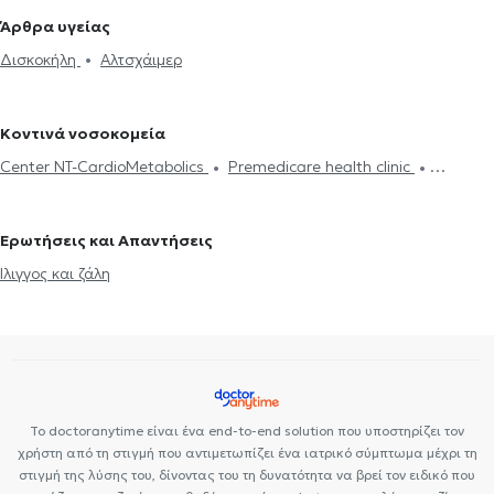
Νόσος Πάρκινσον
Εγκεφαλογράφημα
Ηλεκτρομυογράφημα
Γλυφάδα
Νευρολόγοι στο Πεδίον του Άρεως
Νευρολόγοι στον
Άρθρα υγείας
Μελέτη Ύπνου
Διαταραχές ύπνου
Πάρκινσον
Αλτσχάιμερ
Πειραιά
Νευρολόγοι στο Νέο Ψυχικό
Νευρολόγοι στο Γαλάτσι
Δισκοκήλη
Αλτσχάιμερ
Botox για νευρολογικές παθήσεις
Πονοκέφαλος
Σκλήρυνση
Νευρολόγοι στον Χολαργό
Νευρολόγοι στα Άνω Πατήσια
κατά πλάκας
Άνοια
Δίπλωμα Οδήγησης
Άγχος και Στρες
Νευρολόγοι στο Περιστέρι
Επιληψία
Κοντινά νοσοκομεία
Center NT-CardioMetabolics
Premedicare health clinic
Premedicare Health Clinic
Ιάζω
Bioclab Ιδιωτικά Πολυιατρεία
Ερωτήσεις και Απαντήσεις
Ίλιγγος και ζάλη
Το doctoranytime είναι ένα end-to-end solution που υποστηρίζει τον
χρήστη από τη στιγμή που αντιμετωπίζει ένα ιατρικό σύμπτωμα μέχρι τη
στιγμή της λύσης του, δίνοντας του τη δυνατότητα να βρεί τον ειδικό που