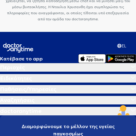
χρειάζεται, να ζητήσει καθοδήγηση μέσω chat και να μιλήσει μαζί του
μέσω βιντεοκλήσης. Η Ντουλια Χρυσανθη έχει συμπληρώσει τις
πληροφορίες που αναγράφονται, οι οποίες τίθενται υπό επεξεργασία
από την ομάδα του doctoranytime.
EL
Κατέβασε το app
Περιοχές
Ειδικότητες
Παθήσεις/Υπηρεσίες
Αναζητήσεις
doctoranytime
Διαμορφώνουμε το μέλλον της υγείας
παγκοσμίως