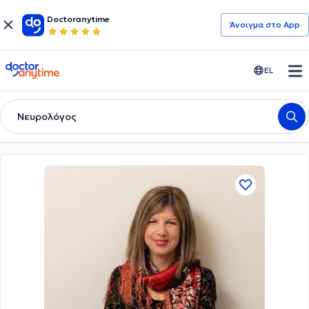
Doctoranytime
Άνοιγμα στο App
doctoranytime
EL
Νευρολόγος