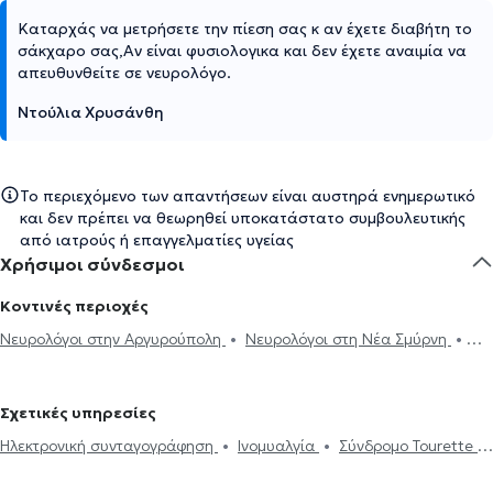
Καταρχάς να μετρήσετε την πίεση σας κ αν έχετε διαβήτη το
σάκχαρο σας,Αν είναι φυσιολογικα και δεν έχετε αναιμία να
απευθυνθείτε σε νευρολόγο.
Ντούλια Χρυσάνθη
Το περιεχόμενο των απαντήσεων είναι αυστηρά ενημερωτικό
και δεν πρέπει να θεωρηθεί υποκατάστατο συμβουλευτικής
από ιατρούς ή επαγγελματίες υγείας
Χρήσιμοι σύνδεσμοι
Κοντινές περιοχές
Νευρολόγοι στην Αργυρούπολη
Νευρολόγοι στη Νέα Σμύρνη
Νευρολόγοι στην Αθήνα
Νευρολόγοι στου Ζωγράφου
Νευρολόγοι στο Κολωνάκι
Νευρολόγοι στα Ιλίσια
Νευρολόγοι
Σχετικές υπηρεσίες
στην Καλλιθέα
Νευρολόγοι στο Παλαιό Φάληρο
Νευρολόγοι
Ηλεκτρονική συνταγογράφηση
Ινομυαλγία
Σύνδρομο Tourette
στον Άλιμο
Νευρολόγοι στους Αμπελόκηπους
Νευρολόγοι στην
Περιφερική νευροπάθεια
Νευραλγία τριδύμου
Ημικρανία
Πλατεία Μαβίλη
Νευρολόγοι στα Πετράλωνα
Νευρολόγοι στη