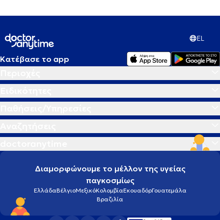
EL
Κατέβασε το app
Περιοχές
Ειδικότητες
Παθήσεις/Υπηρεσίες
Αναζητήσεις
doctoranytime
Διαμορφώνουμε το μέλλον της υγείας
παγκοσμίως
Ελλάδα
Βέλγιο
Μεξικό
Κολομβία
Εκουαδόρ
Γουατεμάλα
Βραζιλία