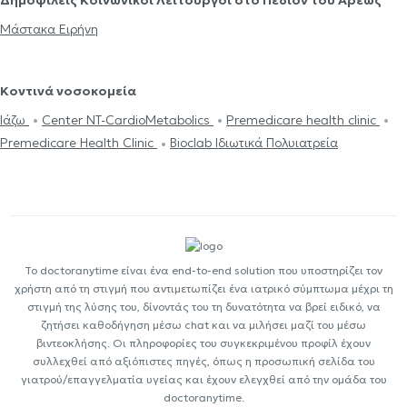
Μάστακα Ειρήνη
Κοντινά νοσοκομεία
Ιάζω
Center NT-CardioMetabolics
Premedicare health clinic
Premedicare Health Clinic
Bioclab Ιδιωτικά Πολυιατρεία
Το doctoranytime είναι ένα end-to-end solution που υποστηρίζει τον
χρήστη από τη στιγμή που αντιμετωπίζει ένα ιατρικό σύμπτωμα μέχρι τη
στιγμή της λύσης του, δίνοντάς του τη δυνατότητα να βρεί ειδικό, να
ζητήσει καθοδήγηση μέσω chat και να μιλήσει μαζί του μέσω
βιντεοκλήσης. Οι πληροφορίες του συγκεκριμένου προφίλ έχουν
συλλεχθεί από αξιόπιστες πηγές, όπως η προσωπική σελίδα του
γιατρού/επαγγελματία υγείας και έχουν ελεγχθεί από την ομάδα του
doctoranytime.