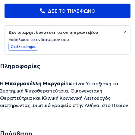
ΔΕΣ ΤΟ ΤΗΛΕΦΩΝΟ
Δεν υπάρχει δυνατότητα online ραντεβού
Εκδήλωσε το ενδιαφέρον σου
Στείλε αίτημα
Πληροφορίες
Η
Μπαρμακέλλη Μαργαρίτα
είναι Υπαρξιακή και
Συστημική Ψυχοθεραπεύτρια, Οικογενειακή
Θεραπεύτρια και Κλινική Κοινωνική Λειτουργός
διατηρώντας ιδιωτικό γραφείο στην Αθήνα, στο Πεδίον
του Άρεως. Το 1990 αποφοίτησε από το τμήμα Κοινωνικής
Εργασίας του Τεχνολογικού Εκπαιδευτικού ιδρύματος
Αθηνών (ΣΕΥΠ) και στη συνέχεια ολοκλήρωσε το
Πρόσβαση
μεταπτυχιακό πρόγραμμα σπουδών της στο