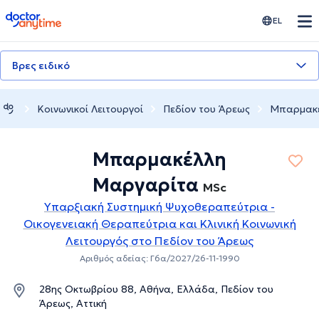
doctoranytime
EL
Βρες ειδικό
Κοινωνικοί Λειτουργοί
Πεδίον του Άρεως
Μπαρμακέ
Μπαρμακέλλη
Μαργαρίτα
MSc
Υπαρξιακή Συστημική Ψυχοθεραπεύτρια -
Οικογενειακή Θεραπεύτρια και Κλινική Κοινωνική
Λειτουργός στο Πεδίον του Άρεως
Αριθμός αδείας: Γ6α/2027/26-11-1990
28ης Οκτωβρίου 88, Αθήνα, Ελλάδα, Πεδίον του
Άρεως, Αττική