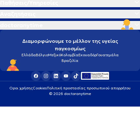
Παθήσεις/Υπηρεσίες
Αναζητήσεις
doctoranytime
Διαμορφώνουμε το μέλλον της υγείας
παγκοσμίως
Ελλάδα
Βέλγιο
Μεξικό
Κολομβία
Εκουαδόρ
Γουατεμάλα
Βραζιλία
Οροι χρήσης
Cookies
Πολιτική προστασίας προσωπικού απορρήτου
© 2026 doctoranytime