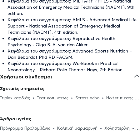
Κεφάλαια του συγγράμματος: MILITARY PHTLS - National
Association of Emergency Medical Technicians (NAEMT), 9th,
edition.
Κεφάλαια του συγγράμματος: AMLS - Advanced Medical Life
Support - National Association of Emergency Medical
Technicians (NAEMT), 4th edition.
Κεφάλαια του συγγράμματος: Reproductive Health
Psychology - Olga B. A. van den Akker.
Κεφάλαια του συγγράμματος: Advanced Sports Nutrition –
Dan Bebardot Phd RD FACSM.
Κεφάλαια του συγγράμματος: Workbook in Practical
Neonatology – Richard Polin Thomas Hays, 7th Edition.
Χρήσιμοι σύνδεσμοι
Σχετικές υπηρεσίες
Triplex καρδιάς
Τεστ κοπώσεως
Stress echo
Holter πίεσης
Ηλεκτρονική συνταγογράφηση
Holter ρυθμού
Ιατρικές
βεβαιώσεις
Πιστοποιητικά υγείας για εργασία
Δυσλιπιδαιμικός
Άρθρα υγείας
έλεγχος
'Eμφραγμα συμπτώματα
Μυοκαρδίτιδα
Πόνος στο
Πρόγραμμα Προλαμβάνω
Κολπική μαρμαρυγή
Χοληστερίνη
στήθος
Πνευμονική υπέρταση
Μυοκαρδιοπάθεια
Καρδιακή ανεπάρκεια
Βαλβιδοπάθεια
Στεφανιαία νόσος
Αξονική στεφανιογραφία