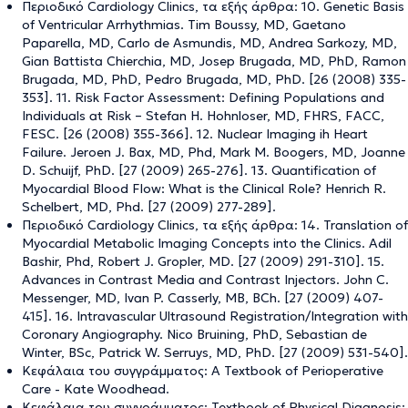
Περιοδικό Cardiology Clinics, τα εξής άρθρα: 10. Genetic Basis
of Ventricular Arrhythmias. Tim Boussy, MD, Gaetano
Paparella, MD, Carlo de Asmundis, MD, Andrea Sarkozy, MD,
Gian Battista Chierchia, MD, Josep Brugada, MD, PhD, Ramon
Brugada, MD, PhD, Pedro Brugada, MD, PhD. [26 (2008) 335-
353]. 11. Risk Factor Assessment: Defining Populations and
Individuals at Risk – Stefan H. Hohnloser, MD, FHRS, FACC,
FESC. [26 (2008) 355-366]. 12. Nuclear Imaging ih Heart
Failure. Jeroen J. Bax, MD, Phd, Mark M. Boogers, MD, Joanne
D. Schuijf, PhD. [27 (2009) 265-276]. 13. Quantification of
Myocardial Blood Flow: What is the Clinical Role? Henrich R.
Schelbert, MD, Phd. [27 (2009) 277-289].
Περιοδικό Cardiology Clinics, τα εξής άρθρα: 14. Translation of
Myocardial Metabolic Imaging Concepts into the Clinics. Adil
Bashir, Phd, Robert J. Gropler, MD. [27 (2009) 291-310]. 15.
Advances in Contrast Media and Contrast Injectors. John C.
Messenger, MD, Ivan P. Casserly, MB, BCh. [27 (2009) 407-
415]. 16. Intravascular Ultrasound Registration/Integration with
Coronary Angiography. Nico Bruining, PhD, Sebastian de
Winter, BSc, Patrick W. Serruys, MD, PhD. [27 (2009) 531-540].
Κεφάλαια του συγγράμματος: A Textbook of Perioperative
Care - Kate Woodhead.
Κεφάλαια του συγγράμματος: Textbook of Physical Diagnosis: