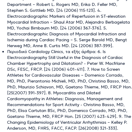
Department – Robert L. Rogers MD, Erika D. Feller MD,
Stephen S. Gottlieb MD. [24 (2006) 115-123]. 4.
Electrocardiographic Markers of Reperfusion in ST-elevation
Myocardial Infraction – Shaul Atar MD, Alejandro Berbagelata
MD, Yochai Birnbaum MD. [24 (2006) 367-376]. 5.
Electrocardiographic Diagnosis of Myocardial Infraction and
Ischemia during Cardiac Pacing – S. Serge Barold MD, Bengt
Herweg MD, Anne B. Curtis MD. [24 (2006) 387-399].
Περιοδικό Cardiology Clinics, τα εξής άρθρα: 6. Is
Electrocardiography Still Useful in the Diagnosis of Cardiac
Chamber Hypertrophy and Dilatation? - Peter W. Macfrlane
DSc, FESC, FRCP. [24 (2006) 401-411]. 7. How to Screen
Athletes for Cardiovascular Diseases – Domenico Corrado,
MD, PhD, Pierantonio Michieli, MD, PhD, Christina Basso, MD,
PhD, Maurizio Schiavon, MD, Gaetano Thieme, MD, FRCP Hon.
[25(2007) 391-397]. 8. Myocarditis and Dilated
Cardiomyopathy in Athletes: Diagnosis, Management and
Recommendations for Sport Activity - Christina Basso, MD,
PhD, Elisa Cartutan BSc, PhD, Domenico Corrado, MD, PhD,
Gaetano Thieme, MD, FRCP Hon. [25 (2007) 423-429]. 9. The
Changing Epidemiology of Ventricular Arrhythmias – Kelley P.
Anderson, MD, FHRS, FACC, FACP. [26(2008) 321-333].