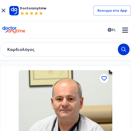
Doctoranytime
Άνοιγμα στο App
doctoranytime
EL
Καρδιολόγος