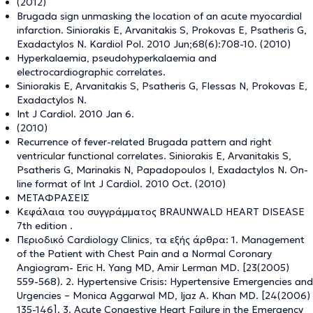
(2012)
Brugada sign unmasking the location of an acute myocardial
infarction. Siniorakis E, Arvanitakis S, Prokovas E, Psatheris G,
Exadactylos N. Kardiol Pol. 2010 Jun;68(6):708-10. (2010)
Hyperkalaemia, pseudohyperkalaemia and
electrocardiographic correlates.
Siniorakis E, Arvanitakis S, Psatheris G, Flessas N, Prokovas E,
Exadactylos N.
Int J Cardiol. 2010 Jan 6.
(2010)
Recurrence of fever-related Brugada pattern and right
ventricular functional correlates. Siniorakis E, Arvanitakis S,
Psatheris G, Marinakis N, Papadopoulos I, Exadactylos N. On-
line format of Int J Cardiol. 2010 Oct. (2010)
ΜΕΤΑΦΡΑΣΕΙΣ
Κεφάλαια του συγγράμματος BRAUNWALD HEART DISEASE
7th edition .
Περιοδικό Cardiology Clinics, τα εξής άρθρα: 1. Management
of the Patient with Chest Pain and a Normal Coronary
Angiogram- Eric H. Yang MD, Amir Lerman MD. [23(2005)
559-568). 2. Hypertensive Crisis: Hypertensive Emergencies and
Urgencies – Monica Aggarwal MD, Ijaz A. Khan MD. [24(2006)
135-146]. 3. Acute Congestive Heart Failure in the Emergency