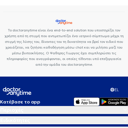
Βηματοδότης
Μαγνητική τομογραφία καρδιάς
Στεφανιογραφία
Το doctoranytime είναι ένα end-to-end solution που υποστηρίζει τον
χρήστη από τη στιγμή που αντιμετωπίζει ένα ιατρικό σύμπτωμα μέχρι τη
στιγμή της λύσης του, δίνοντας του τη δυνατότητα να βρεί τον ειδικό που
χρειάζεται, να ζητήσει καθοδήγηση μέσω chat και να μιλήσει μαζί του
μέσω βιντεοκλήσης. Ο Ψαθερης Γιωργος έχει συμπληρώσει τις
πληροφορίες που αναγράφονται, οι οποίες τίθενται υπό επεξεργασία
από την ομάδα του doctoranytime.
EL
Κατέβασε το app
Περιοχές
Ειδικότητες