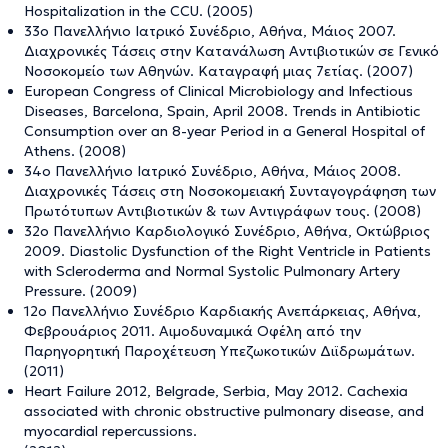
Hospitalization in the CCU. (2005)
33ο Πανελλήνιο Ιατρικό Συνέδριο, Αθήνα, Μάιος 2007.
Διαχρονικές Τάσεις στην Κατανάλωση Αντιβιοτικών σε Γενικό
Νοσοκομείο των Αθηνών. Καταγραφή μιας 7ετίας. (2007)
European Congress of Clinical Microbiology and Infectious
Diseases, Barcelona, Spain, April 2008. Trends in Antibiotic
Consumption over an 8-year Period in a General Hospital of
Athens. (2008)
34ο Πανελλήνιο Ιατρικό Συνέδριο, Αθήνα, Μάιος 2008.
Διαχρονικές Τάσεις στη Νοσοκομειακή Συνταγογράφηση των
Πρωτότυπων Αντιβιοτικών & των Αντιγράφων τους. (2008)
32o Πανελλήνιο Καρδιολογικό Συνέδριο, Αθήνα, Οκτώβριος
2009. Diastolic Dysfunction of the Right Ventricle in Patients
with Scleroderma and Normal Systolic Pulmonary Artery
Pressure. (2009)
12o Πανελλήνιο Συνέδριο Καρδιακής Ανεπάρκειας, Αθήνα,
Φεβρουάριος 2011. Αιμοδυναμικά Οφέλη από την
Παρηγορητική Παροχέτευση Υπεζωκοτικών Διϊδρωμάτων.
(2011)
Heart Failure 2012, Belgrade, Serbia, May 2012. Cachexia
associated with chronic obstructive pulmonary disease, and
myocardial repercussions.