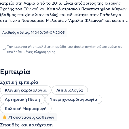
ιατρείο στη Λαμία από το 2013. Είναι απόφοιτος της Ιατρικής
Σχολής του Εθνικού και Καποδιστριακού Πανεπιστημίου Αθηνών
(βαθμός πτυχίου: λίαν καλώς) και ειδικεύτηκε στην Παθολογία
στο Γενικό Νοσοκομείο Μελισσίων "Αμαλία Φλέμινγκ" και κατόπιν
στην Καρδιολογία στο Γενικό Νοσοκομείο Πύργου, στο Γενικό
Νοσοκομείο Νοσημάτων Θώρακος Αθηνών "Σωτηρία" και στο
Αριθμός αδείας: 14040/09-07-2003
Γενικό Νοσοκομείο Αθηνών "Αλεξάνδρα". Είναι κάτοχος των
πιστοποιήσεων BLS (Basic Life Support), ACLS (Advanced Cardiac
Την περιγραφή επιμελείται η ομάδα του doctoranytime βασισμένη σε
Life Support) και FCCS (Fundamental Critical Care Support). Έχει
επαληθευμένες πληροφορίες.
διδάξει για μεγάλο διάστημα σε δημόσια και ιδιωτικά
παραϊατρικά ΙΕΚ, καθώς και στο ΤΕΙ Λαμίας. Τέλος, ο γιατρός
έχει πραγματοποιήσει δημοσιεύσεις σε ελληνικά και διεθνή
Εμπειρία
ιατρικά περιοδικά και έχει μεταφράσει πλήθος αγγλικών ιατρικών
συγγραμμάτων και περιοδικών.
Σχετική εμπειρία
Κλινική καρδιολογία
Λιπιδιολογία
Αρτηριακή Πίεση
Υπερηχοκαρδιογραφία
Κολπική Μαρμαρυγή
71 συστάσεις ασθενών
Σπουδές και κατάρτιση