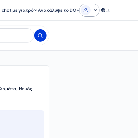
e chat με γιατρό
Ανακάλυψε το DO+
EL
αλαμάτα, Νομός