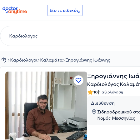
doctoranytime
Είστε ειδικός;
Καρδιολόγοι
Καλαμάτα
Ξηρογιάννης Ιωάννης
Ξηρογιάννης Ιωά
Καρδιολόγος Καλαμά
|
10
1 αξιολόγηση
Διεύθυνση
Σιδηροδρομικού στ
Νομός Μεσσηνίας