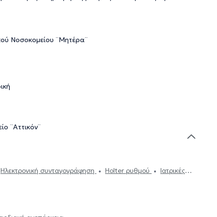
ικού Νοσοκομείου ¨Μητέρα¨
ική
ίο ¨Αττικόν¨
Ηλεκτρονική συνταγογράφηση
Holter ρυθμού
Ιατρικές
 έλεγχος
'Eμφραγμα συμπτώματα
Μυοκαρδίτιδα
Πόνος
οπάθεια
Στεφανιαία νόσος
Αξονική στεφανιογραφία