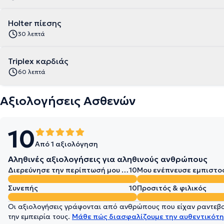
Holter πίεσης
30 λεπτά
Triplex καρδιάς
60 λεπτά
Αξιολογήσεις Ασθενών
10
Από 1 αξιολόγηση
Αληθινές αξιολογήσεις για αληθινούς ανθρώπους
Διερεύνησε την περίπτωσή μου σε βάθος
10
Μου ενέπνευσε εμπιστο
Συνεπής
10
Προσιτός & φιλικός
Οι αξιολογήσεις γράφονται από ανθρώπους που είχαν ραντεβού
την εμπειρία τους.
Μάθε πώς διασφαλίζουμε την αυθεντικότη