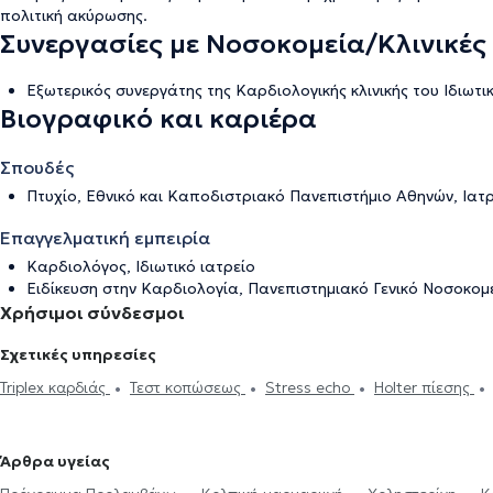
πολιτική ακύρωσης
.
Συνεργασίες με Νοσοκομεία/Κλινικές
Εξωτερικός συνεργάτης της Καρδιολογικής κλινικής του Ιδιωτ
Βιογραφικό και καριέρα
Σπουδές
Πτυχίο, Εθνικό και Καποδιστριακό Πανεπιστήμιο Αθηνών, Ιατρ
Επαγγελματική εμπειρία
Καρδιολόγος, Ιδιωτικό ιατρείο
Ειδίκευση στην Καρδιολογία, Πανεπιστημιακό Γενικό Νοσοκομε
Χρήσιμοι σύνδεσμοι
Σχετικές υπηρεσίες
Triplex καρδιάς
Τεστ κοπώσεως
Stress echo
Holter πίεσης
βεβαιώσεις
Πιστοποιητικά υγείας για εργασία
Δυσλιπιδαιμικός
στο στήθος
Πνευμονική υπέρταση
Μυοκαρδιοπάθεια
Βαλβιδ
Άρθρα υγείας
Βηματοδότης
Μαγνητική τομογραφία καρδιάς
Στεφανιογραφία