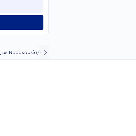
ς με Νοσοκομεία/Κλινικές
Βιογραφικό και καριέρα