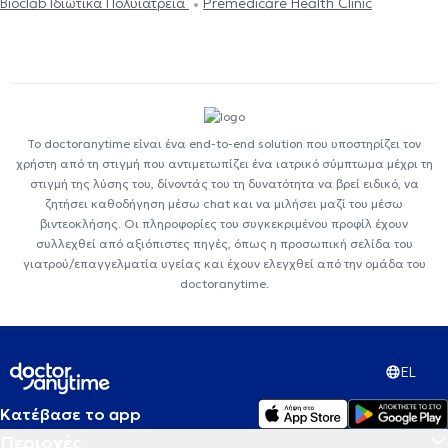
Bioclab Ιδιωτικά Πολυιατρεία
Premedicare Health Clinic
Το doctoranytime είναι ένα end-to-end solution που υποστηρίζει τον
χρήστη από τη στιγμή που αντιμετωπίζει ένα ιατρικό σύμπτωμα μέχρι τη
στιγμή της λύσης του, δίνοντάς του τη δυνατότητα να βρεί ειδικό, να
ζητήσει καθοδήγηση μέσω chat και να μιλήσει μαζί του μέσω
βιντεοκλήσης. Οι πληροφορίες του συγκεκριμένου προφίλ έχουν
συλλεχθεί από αξιόπιστες πηγές, όπως η προσωπική σελίδα του
γιατρού/επαγγελματία υγείας και έχουν ελεγχθεί από την ομάδα του
doctoranytime.
EL
Κατέβασε το app
Περιοχές