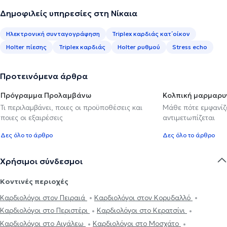
Δημοφιλείς υπηρεσίες στη Νίκαια
Ηλεκτρονική συνταγογράφηση
Triplex καρδιάς κατ΄οίκον
Holter πίεσης
Triplex καρδιάς
Holter ρυθμού
Stress echo
Προτεινόμενα άρθρα
Πρόγραμμα Προλαμβάνω
Κολπική μαρμαρυ
Τι περιλαμβάνει, ποιες οι προϋποθέσεις και
Μάθε πότε εμφανίζε
ποιες οι εξαιρέσεις
αντιμετωπίζεται
Δες όλο το άρθρο
Δες όλο το άρθρο
Χρήσιμοι σύνδεσμοι
Κοντινές περιοχές
Καρδιολόγοι στον Πειραιά
Καρδιολόγοι στον Κορυδαλλό
Καρδιολόγοι στο Περιστέρι
Καρδιολόγοι στο Κερατσίνι
Καρδιολόγοι στο Αιγάλεω
Καρδιολόγοι στο Μοσχάτο