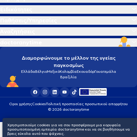
Ειδικότητες
Παθήσεις/Υπηρεσίες
Αναζητήσεις
doctoranytime
Διαμορφώνουμε το μέλλον της υγείας
παγκοσμίως
Ελλάδα
Βέλγιο
Μεξικό
Κολομβία
Εκουαδόρ
Γουατεμάλα
Βραζιλία
Οροι χρήσης
Cookies
Πολιτική προστασίας προσωπικού απορρήτου
© 2026 doctoranytime
Χρησιμοποιούμε cookies για να σου προσφέρουμε μια κορυφαία
προσωποποιημένη εμπειρία doctoranytime και να σε βοηθήσουμε να
βρεις εύκολα αυτό που ψάχνεις.