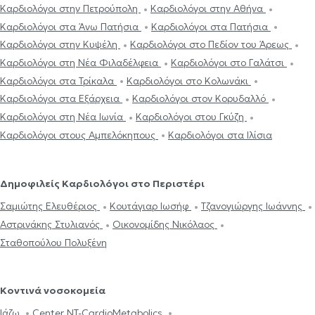
Καρδιολόγοι στην Πετρούπολη
Καρδιολόγοι στην Αθήνα
Καρδιολόγοι στα Άνω Πατήσια
Καρδιολόγοι στα Πατήσια
Καρδιολόγοι στην Κυψέλη
Καρδιολόγοι στο Πεδίον του Άρεως
Καρδιολόγοι στη Νέα Φιλαδέλφεια
Καρδιολόγοι στο Γαλάτσι
Καρδιολόγοι στα Τρίκαλα
Καρδιολόγοι στο Κολωνάκι
Καρδιολόγοι στα Εξάρχεια
Καρδιολόγοι στον Κορυδαλλό
Καρδιολόγοι στη Νέα Ιωνία
Καρδιολόγοι στου Γκύζη
Καρδιολόγοι στους Αμπελόκηπους
Καρδιολόγοι στα Ιλίσια
Δημοφιλείς Καρδιολόγοι στο Περιστέρι
Σαμιώτης Ελευθέριος
Κουτάγιαρ Ιωσήφ
Τζανογιώργης Ιωάννης
Αστρινάκης Στυλιανός
Οικονομίδης Νικόλαος
Σταθοπούλου Πολυξένη
Κοντινά νοσοκομεία
Ιάζω
Center NT-CardioMetabolics