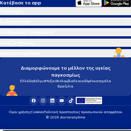
Κατέβασε το app
Περιοχές
Ειδικότητες
Παθήσεις/Υπηρεσίες
Αναζητήσεις
doctoranytime
Διαμορφώνουμε το μέλλον της υγείας
παγκοσμίως
Ελλάδα
Βέλγιο
Μεξικό
Κολομβία
Εκουαδόρ
Γουατεμάλα
Βραζιλία
Οροι χρήσης
Cookies
Πολιτική προστασίας προσωπικού απορρήτου
© 2026 doctoranytime