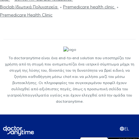
Bioclab Ιδιωτικά Πολυιατρεία
Premedicare health clinic
Premedicare Health Clinic
Το doctoranytime είναι ένα end-to-end solution που υποστηρίζει τον
χρήστη από τη στιγμή που αντιμετωπίζει ένα ιατρικό σύμπτωμα μέχρι τη
στιγμή της λύσης του, δίνοντάς του τη δυνατότητα να βρεί ειδικό, να
ζητήσει καθοδήγηση μέσω chat και να μιλήσει μαζί του μέσω
βιντεοκλήσης. Οι πληροφορίες του συγκεκριμένου προφίλ έχουν
συλλεχθεί από αξιόπιστες πηγές, όπως η προσωπική σελίδα του
γιατρού/επαγγελματία υγείας και έχουν ελεγχθεί από την ομάδα του
doctoranytime.
EL