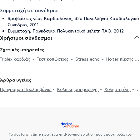
Συμμετοχή σε συνέδρια
Βραβείο ως νέος Καρδιολόγος, 32ο Πανελλήνιο Καρδιολογικό
Συνέδριο, 2011
Συμμετοχή, Παγκόσμια Πολυκεντρική μελέτη ΤΑΟ, 2012
Χρήσιμοι σύνδεσμοι
Σχετικές υπηρεσίες
Triplex καρδιάς
Τεστ κοπώσεως
Stress echo
Holter πίεσης
Ηλεκτρονική συνταγογράφηση
Holter ρυθμού
Ιατρικές
βεβαιώσεις
Πιστοποιητικά υγείας για εργασία
Δυσλιπιδαιμικός
Άρθρα υγείας
έλεγχος
'Eμφραγμα συμπτώματα
Μυοκαρδίτιδα
Πόνος στο
Πρόγραμμα Προλαμβάνω
Κολπική μαρμαρυγή
Χοληστερίνη
στήθος
Πνευμονική υπέρταση
Μυοκαρδιοπάθεια
Καρδιακή ανεπάρκεια
Βαλβιδοπάθεια
Στεφανιαία νόσος
Αξονική στεφανιογραφία
Βηματοδότης
Μαγνητική τομογραφία καρδιάς
Στεφανιογραφία
Το doctoranytime είναι ένα end-to-end solution που υποστηρίζει τον