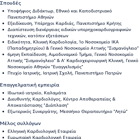
Σπουδές
Υποψήφιος Διδάκτωρ, Εθνικό και Καποδιστριακό
Πανεπιστήμιο Αθηνών
Εξειδίκευση, Υπέρηχοι Καρδιάς, Πανεπιστήμιο Κρήτης
Διαπίστευση διενέργειας ειδικών υπερηχοκαρδιογραφικών
τεχνικών, κατόπιν εξετάσεων
Ειδικότητα, Κλινική Καρδιολογία, 1ο Νοσοκομείο ΙΚΑ
(Παπαδημητρίου) & Γενικό Νοσοκομείο Αττικής "Σισμανόγλειο"
6μηνη Εκπαίδευση, Αιμοδυναμικό Τμήμα, Γενικό Νοσοκομείο
Αττικής "Σισμανόγλειο" & Α' Καρδιοχειρουργική Κλινική, Γενικό
Νοσοκομείο Αθηνών "Ευαγγελισμός"
Πτυχίο Ιατρικής, Ιατρική Σχολή, Πανεπιστήμιο Πατρών
Επαγγελματική εμπειρία
Ιδιωτικό ιατρείο, Καλαμάτα
Διευθυντής Καρδιολόγος, Κέντρο Αποθεραπείας &
Αποκατάστασης "Διάπλαση"
Εξωτερικός Συνεργάτης, Μεσσήνιο Θεραπευτήριο "Λητώ"
Μέλος συλλόγων
Ελληνική Καρδιολογική Εταιρεία
Ευρωπαϊκή Καρδιολογική Εταιρεία