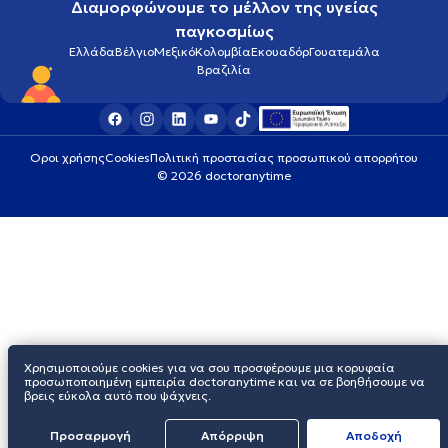
Διαμορφώνουμε το μέλλον της υγείας
παγκοσμίως
Ελλάδα
Βέλγιο
Μεξικό
Κολομβία
Εκουαδόρ
Γουατεμάλα
Βραζιλία
Οροι χρήσης
Cookies
Πολιτική προστασίας προσωπικού απορρήτου
© 2026 doctoranytime
Χρησιμοποιούμε cookies για να σου προσφέρουμε μια κορυφαία
προσωποποιημένη εμπειρία doctoranytime και να σε βοηθήσουμε να
βρεις εύκολα αυτό που ψάχνεις.
Προσαρμογή
Απόρριψη
Aποδοχή