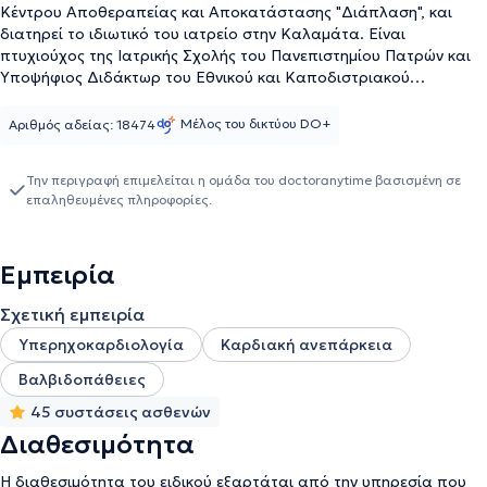
Κέντρου Αποθεραπείας και Αποκατάστασης "Διάπλαση", και
διατηρεί το ιδιωτικό του ιατρείο στην Καλαμάτα. Είναι
πτυχιούχος της Ιατρικής Σχολής του Πανεπιστημίου Πατρών και
Υποψήφιος Διδάκτωρ του Εθνικού και Καποδιστριακού
Πανεπιστημίου Αθηνών. Ολοκλήρωσε την ειδικότητά του στην
Κλινική Καρδιολογία στο 1ο Νοσοκομείο ΙΚΑ (Παπαδημητρίου)
Μέλος του δικτύου DO+
Αριθμός αδείας: 18474
και στο Γενικό Νοσοκομείο Αττικής "Σισμανόγλειο" και
εξειδικεύτηκε στους Υπερήχους Καρδιάς στο Πανεπιστήμιο της
Την περιγραφή επιμελείται η ομάδα του doctoranytime βασισμένη σε
Κρήτης, από όπου και απέκτησε, διαπίστευση διενέργειας ειδικών
επαληθευμένες πληροφορίες.
υπερηχοκαρδιογραφικών τεχνικών. Είναι Εξωτερικός Συνεργάτης
στο Μεσσήνιο Θεραπευτήριο "Λητώ" και μέλος της Ελληνικής και
Ευρωπαϊκής Καρδιολογικής Εταιρείας. Τέλος, ο γιατρός έχει
Εμπειρία
λάβει βραβείο ως νέος Καρδιολόγος από το 32ο Πανελλήνιο
Καρδιολογικό Συνέδριο και έχει συμμετάσχει στην Παγκόσμια
Σχετική εμπειρία
Πολυκεντρική μελέτη ΤΑΟ.
Υπερηχοκαρδιολογία
Καρδιακή ανεπάρκεια
Βαλβιδοπάθειες
45 συστάσεις ασθενών
Διαθεσιμότητα
Η διαθεσιμότητα του ειδικού εξαρτάται από την υπηρεσία που