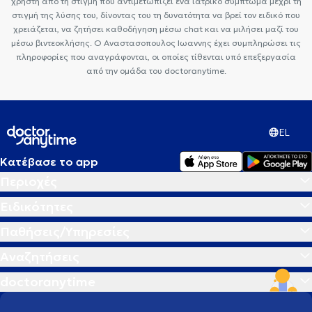
χρήστη από τη στιγμή που αντιμετωπίζει ένα ιατρικό σύμπτωμα μέχρι τη
στιγμή της λύσης του, δίνοντας του τη δυνατότητα να βρεί τον ειδικό που
χρειάζεται, να ζητήσει καθοδήγηση μέσω chat και να μιλήσει μαζί του
μέσω βιντεοκλήσης. Ο Αναστασοπουλος Ιωαννης έχει συμπληρώσει τις
πληροφορίες που αναγράφονται, οι οποίες τίθενται υπό επεξεργασία
από την ομάδα του doctoranytime.
EL
Κατέβασε το app
Περιοχές
Ειδικότητες
Παθήσεις/Υπηρεσίες
Αναζητήσεις
doctoranytime