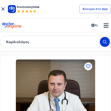
Doctoranytime
Άνοιγμα στο App
doctoranytime
EL
Καρδιολόγος